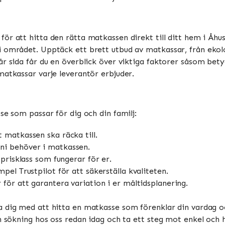
e för att hitta den rätta matkassen direkt till ditt hem i Åh
 området. Upptäck ett brett utbud av matkassar, från ekolog
r sida får du en överblick över viktiga faktorer såsom betyg,
matkassar varje leverantör erbjuder.
se som passar för dig och din familj:
t matkassen ska räcka till.
ni behöver i matkassen.
 prisklass som fungerar för er.
mpel Trustpilot för att säkerställa kvaliteten.
för att garantera variation i er måltidsplanering.
pa dig med att hitta en matkasse som förenklar din vardag o
n sökning hos oss redan idag och ta ett steg mot enkel och h