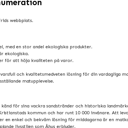
enumeration
frids webbplats.
l, med en stor andel ekologiska produkter.
är ekologiska.
 för att höja kvaliteten på varor.
arsfull och kvalitetsmedveten lösning för din vardagliga ma
dsställande matupplevelse.
än, känd för sina vackra sandstränder och historiska landmä
Kristianstads kommun och har runt 10 000 invånare. Att leva
ter en enkel och bekväm lösning för middagarna är en mat
plande livsstilen som Åhus erbjuder.