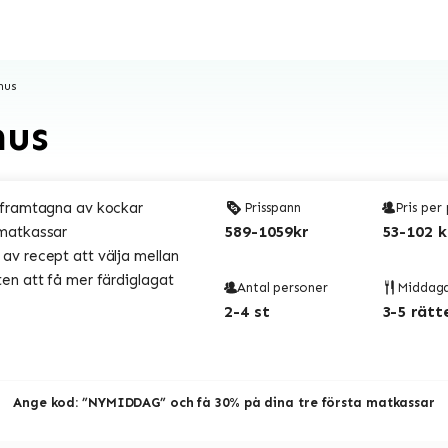
hus
hus
 framtagna av kockar
Prisspann
Pris per
589-1059kr
53-102 k
matkassar
v recept att välja mellan
en att få mer färdiglagat
Antal personer
Middag
2-4 st
3-5 rätt
Ange kod: ”NYMIDDAG” och få 30% på dina tre första matkassar