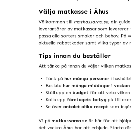
Välja matkasse i Åhus
Välkommen till
matkassarna.se
, din guid
leverantörer av matkassar som levererar i
passa alla sorters smaker och behov. På vå
aktuella rabattkoder samt vilka typer av 
Tips innan du beställer
Att tänka på innan du väljer vilken matkas
Tänk på
hur många personer
i hushålle
Besluta
hur många middagar i veckan
Ställ upp en
budget
för att veta vilken
Kolla upp
företagets betyg
på till exe
Se över
antalet olika recept
som ingår 
Vi på
matkassarna.se
är här för att hjäl
det vackra Åhus har att erbjuda. Starta di