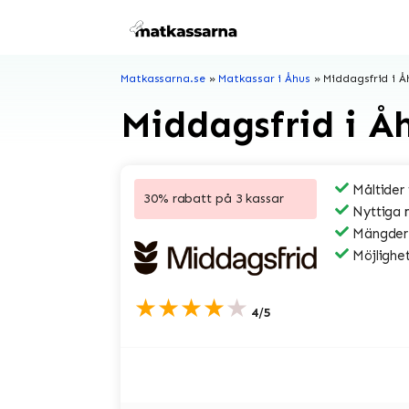
Hoppa
till
innehåll
Matkassarna.se
»
Matkassar i Åhus
»
Middagsfrid i Å
Middagsfrid i Å
Måltider
30% rabatt på 3 kassar
Nyttiga 
Mängder a
Möjlighet
★★★★★
4/5