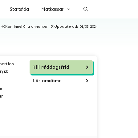
Startsida
Matkassar
Kan innehålla annonser
Uppdaterad:
01/03-2024
 portion
Till
Middagsfrid
r/st
Läs omdöme
ar
er