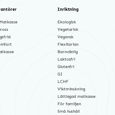
rantörer
Inriktning
 Matkasse
Ekologisk
Gross
Vegetarisk
gsfrid
Vegansk
mfort
Flexitarian
atkasse
Barnvänlig
Laktosfri
Glutenfri
GI
LCHF
Viktminskning
Lättlagad matkasse
För familjen
Små hushåll