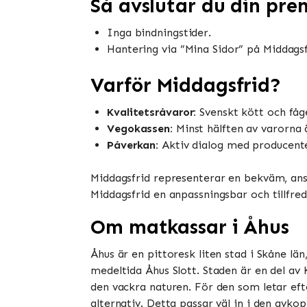
Så avslutar du din pr
Inga bindningstider.
Hantering via ”Mina Sidor” på Middags
Varför Middagsfrid?
Kvalitetsråvaror:
Svenskt kött och fåge
Vegokassen:
Minst hälften av varorna 
Påverkan:
Aktiv dialog med producenter
Middagsfrid representerar en bekväm, ansv
Middagsfrid en anpassningsbar och tillfre
Om matkassar i Åhus
Åhus är en pittoresk liten stad i Skåne l
medeltida Åhus Slott. Staden är en del av 
den vackra naturen. För den som letar ef
alternativ. Detta passar väl in i den avkop