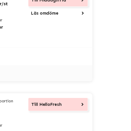
Till
Middagsfrid
r/st
Läs omdöme
ar
er
 portion
Till
HelloFresh
ar