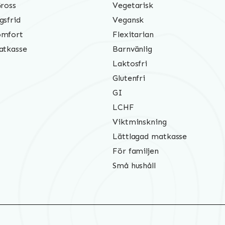
Gross
Vegetarisk
gsfrid
Vegansk
mfort
Flexitarian
atkasse
Barnvänlig
Laktosfri
Glutenfri
GI
LCHF
Viktminskning
Lättlagad matkasse
För familjen
Små hushåll