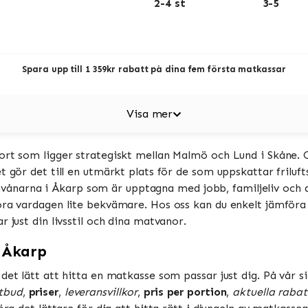
2-4 st
3-5
Spara upp till 1 359kr rabatt på dina fem första matkassar
Visa mer
ort som ligger strategiskt mellan Malmö och Lund i Skåne. 
t gör det till en utmärkt plats för de som uppskattar friluft
ör invånarna i Åkarp som är upptagna med jobb, familjeliv och
göra vardagen lite bekvämare. Hos oss kan du enkelt jämför
 just din livsstil och dina matvanor.
 Åkarp
det lätt att hitta en matkasse som passar just dig. På vår si
tbud
,
priser
,
leveransvillkor
,
pris per portion
,
aktuella raba