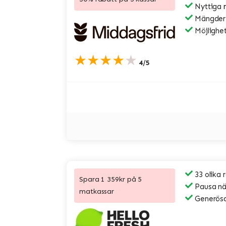
Nyttiga 
Mängder a
Möjlighet
★★★★★
4/5
33 olika 
Spara 1 359kr på 5
Pausa när
matkassar
Generösa