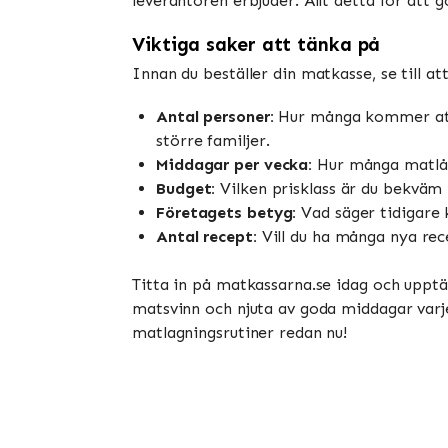
leverantören erbjuder. Allt detta för att g
Viktiga saker att tänka på
Innan du beställer din matkasse, se till at
Antal personer:
Hur många kommer att 
större familjer.
Middagar per vecka:
Hur många matlådo
Budget:
Vilken prisklass är du bekväm 
Företagets betyg:
Vad säger tidigare 
Antal recept:
Vill du ha många nya rece
Titta in på matkassarna.se idag och upptäc
matsvinn och njuta av goda middagar varj
matlagningsrutiner redan nu!