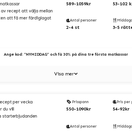
589-1059kr
53-102 k
matkassar
v recept att välja mellan
en att få mer färdiglagat
Antal personer
Middag
2-4 st
3-5 rätt
Ange kod: ”NYMIDDAG” och få 30% på dina tre första matkassar
Visa mer
recept per vecka
Prisspann
Pris per
550-1090kr
54-92kr
 du vill
 starterbjudanden
Antal personer
Middag