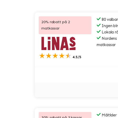
80 valbar
20% rabatt på 2
Ingen bi
matkassar
Lokala r
Nordens s
matkassar
★★★★★
4.5/5
Måltider
30% rabatt på 3 kassar