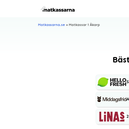
Hoppa
till
innehåll
Matkassarna.se
»
Matkassar i Åkarp
Bäs
S
A
2