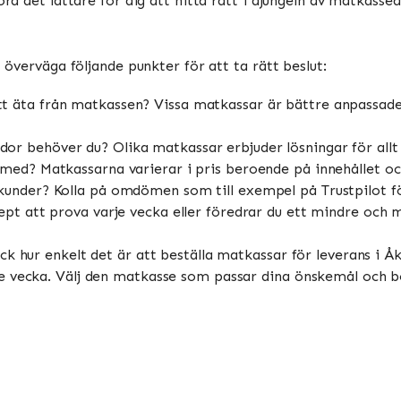
öra det lättare för dig att hitta rätt i djungeln av matkassea
t överväga följande punkter för att ta rätt beslut:
äta från matkassen? Vissa matkassar är bättre anpassade 
r behöver du? Olika matkassar erbjuder lösningar för allt f
med? Matkassarna varierar i pris beroende på innehållet oc
kunder? Kolla på omdömen som till exempel på Trustpilot fö
pt att prova varje vecka eller föredrar du ett mindre och 
k hur enkelt det är att beställa matkassar för leverans i Åk
e vecka. Välj den matkasse som passar dina önskemål och b