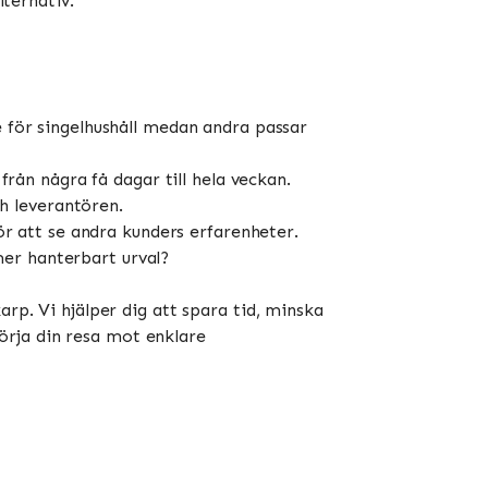
lternativ.
för singelhushåll medan andra passar
rån några få dagar till hela veckan.
h leverantören.
r att se andra kunders erfarenheter.
mer hanterbart urval?
arp. Vi hjälper dig att spara tid, minska
örja din resa mot enklare