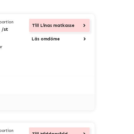
 portion
Till
Linas matkasse
 /st
Läs omdöme
ar
 portion