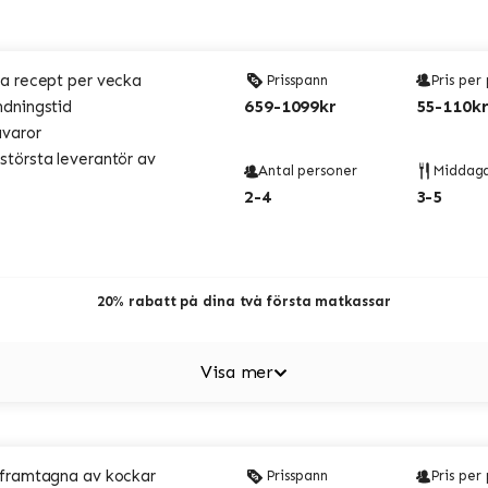
a recept per vecka
Prisspann
Pris per
659-1099kr
55-110kr
ndningstid
åvaror
törsta leverantör av
Antal personer
Middag
2-4
3-5
20% rabatt på dina två första matkassar
Visa mer
 framtagna av kockar
Prisspann
Pris per