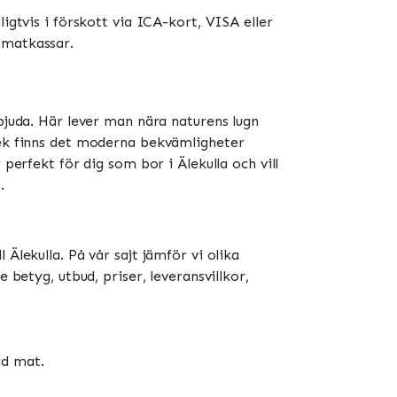
igtvis i förskott via ICA-kort, VISA eller
atkassar​​.
bjuda. Här lever man nära naturens lugn
rlek finns det moderna bekvämligheter
perfekt för dig som bor i Älekulla och vill
.
 Älekulla. På vår sajt jämför vi olika
 betyg, utbud, priser, leveransvillkor,
gd mat.