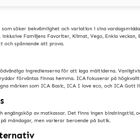
e som söker bekvämlighet och variation i sina vardagsmiddag
nklusive Familjens Favoriter, Klimat, Vego, Enkla veckan, Bi
tt och spännande att prova​​.
ödvändiga ingredienserna för att laga måltiderna. Vanligtv
ryddor förväntas finnas hemma​​. ICA fokuserar på högkvalit
gna märken som ICA Basic, ICA I love eco, och ICA Gott liv​
s
h engångsköp av matkassar. Det finns ingen bindningstid, o
 på måndagar, men varierar beroende på butik​​​​.
ternativ