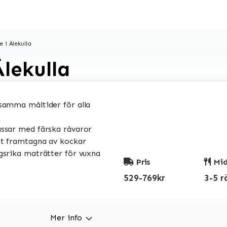
 i Älekulla
lekulla
amma måltider för alla
sar med färska råvaror
t framtagna av kockar
srika maträtter för vuxna
Pris
Mid
529-769kr
3-5 r
Mer info