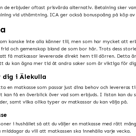
 de erbjuder oftast prisvärda alternativ. Betalning sker vanl
talning vid uthämtning. ICA ger också bonuspoäng på köp av m
la
 som kanske inte alla känner till, men som har mycket att er
av frid och gemenskap bland de som bor här. Trots dess sto
att få matkassar levererade direkt hem till dörren. Detta är 
tt du kan ägna mer tid åt andra saker som är viktiga för dig
 dig i Älekulla
itta en matkasse som passar just dina behov och levereras till
 kan få en överblick över vad som erbjuds. I listan kan du se
der, samt vilka olika typer av matkassar du kan välja på.
sse
oner i hushållet så att du väljer en matkasse med rätt män
iddagar du vill att matkassen ska innehålla varje vecka.