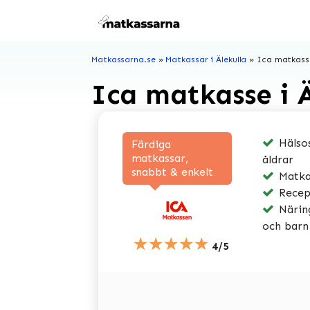
Hoppa
till
innehåll
Matkassarna.se
»
Matkassar i Älekulla
»
Ica matkasse
Ica matkasse i Ä
Hälsos
Färdiga
matkassar,
åldrar
snabbt & enkelt
Matkas
Recep
Näring
och barn
★★★★★
4/5