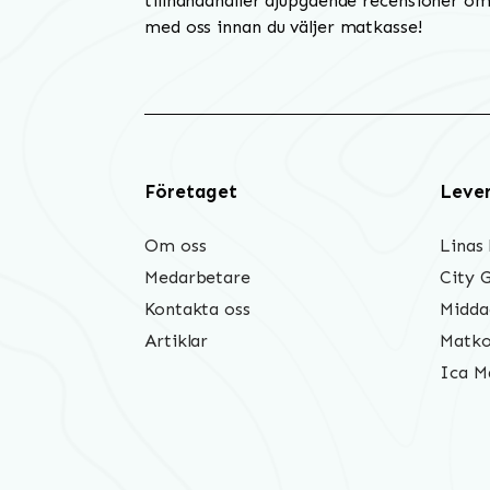
tillhandahåller djupgående recensioner om 
med oss innan du väljer matkasse!
Företaget
Leve
Om oss
Linas
Medarbetare
City 
Kontakta oss
Midda
Artiklar
Matko
Ica M