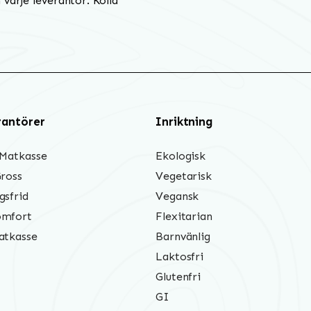
varje leverantör. Kolla
rantörer
Inriktning
 Matkasse
Ekologisk
Gross
Vegetarisk
gsfrid
Vegansk
mfort
Flexitarian
atkasse
Barnvänlig
Laktosfri
Glutenfri
GI