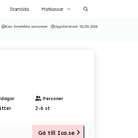
Startsida
Matkassar
Kan innehålla annonser
Uppdaterad:
01/03-2024
dagar
Personer
ätter
2-6 st
Gå till Ica.se