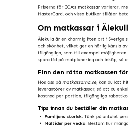
Priserna för ICA:s matkassar varierar, men
MasterCard, och vissa butiker tillåter be
Om matkassar i Älekul
Älekulla är en charmig liten ort i Sverige
och skönhet, vilket ger en härlig känsla 
tillgängliga, som till exempel möjligheten 
spara tid på matplanering och inköp, så a
Finn den rätta matkassen för
Hos oss på
matkassarna.se
, kan du lätt h
leverantörer av matkassar, så att du enkelt
kostnad per portion, tillgängliga rabattko
Tips innan du beställer din matka
Familjens storlek:
Tänk på antalet pers
Måltider per vecka:
Bestäm hur många m