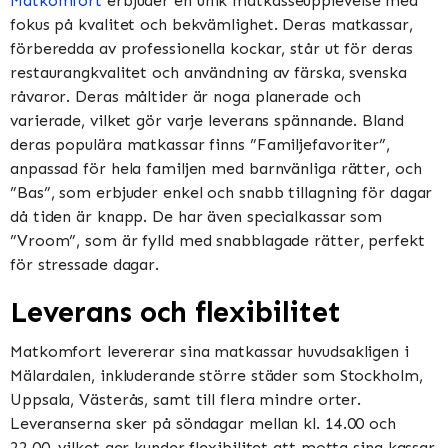
Matkomfort
erbjuder en unik matkasseupplevelse med
fokus på kvalitet och bekvämlighet. Deras matkassar,
förberedda av professionella kockar, står ut för deras
restaurangkvalitet och användning av färska, svenska
råvaror. Deras måltider är noga planerade och
varierade, vilket gör varje leverans spännande. Bland
deras populära matkassar finns ”Familjefavoriter”,
anpassad för hela familjen med barnvänliga rätter, och
”Bas”, som erbjuder enkel och snabb tillagning för dagar
då tiden är knapp. De har även specialkassar som
”Vroom”, som är fylld med snabblagade rätter, perfekt
för stressade dagar​​​​.
Leverans och flexibilitet
Matkomfort levererar sina matkassar huvudsakligen i
Mälardalen, inkluderande större städer som Stockholm,
Uppsala, Västerås, samt till flera mindre orter.
Leveranserna sker på söndagar mellan kl. 14.00 och
22.00, vilket ger kunder flexibilitet att motta sina kassar