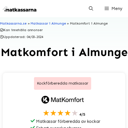
Hoppa
Meny
till
innehåll
Matkassarna.se
»
Matkassar i Almunge
»
Matkomfort i Almunge
Kan innehålla annonser
Uppdaterad:
04/03-2024
Matkomfort i Almunge
Kockförberedda matkassar
★★★★★
4/5
Matkassar förberedda av kockar