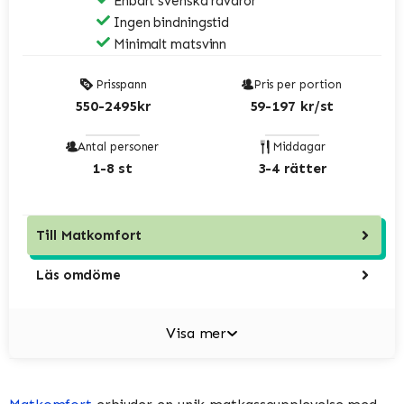
Enbart svenska råvaror
Ingen bindningstid
Minimalt matsvinn
Prisspann
Pris per portion
550-2495kr
59-197 kr/st
Antal personer
Middagar
1-8 st
3-4 rätter
Till
Matkomfort
Läs omdöme
Visa mer