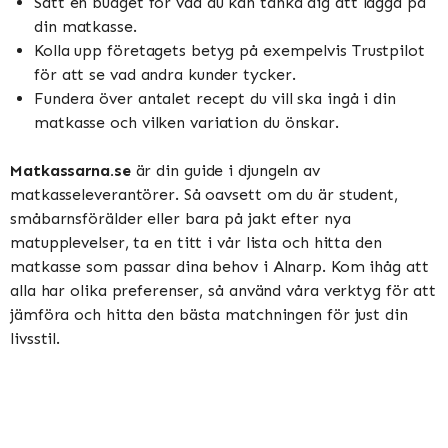
Sätt en budget för vad du kan tänka dig att lägga på
din matkasse.
Kolla upp företagets betyg på exempelvis Trustpilot
för att se vad andra kunder tycker.
Fundera över antalet recept du vill ska ingå i din
matkasse och vilken variation du önskar.
Matkassarna.se
är din guide i djungeln av
matkasseleverantörer. Så oavsett om du är student,
småbarnsförälder eller bara på jakt efter nya
matupplevelser, ta en titt i vår lista och hitta den
matkasse som passar dina behov i Alnarp. Kom ihåg att
alla har olika preferenser, så använd våra verktyg för att
jämföra och hitta den bästa matchningen för just din
livsstil.