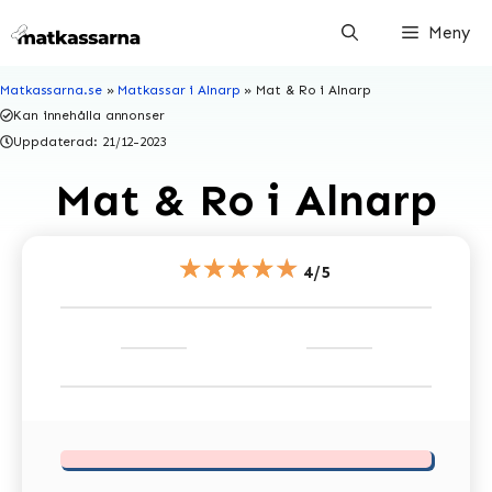
Hoppa
Meny
till
innehåll
Matkassarna.se
»
Matkassar i Alnarp
»
Mat & Ro i Alnarp
Kan innehålla annonser
Uppdaterad:
21/12-2023
Mat & Ro i Alnarp
★★★★★
4/5