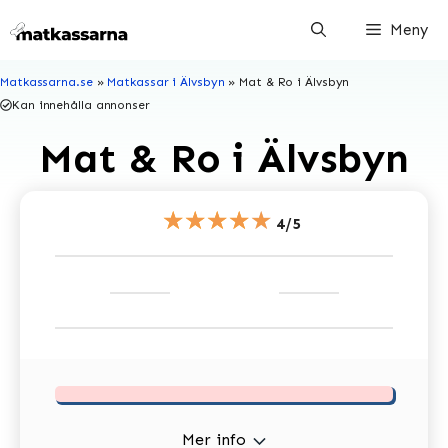
Hoppa
Meny
till
innehåll
Matkassarna.se
»
Matkassar i Älvsbyn
»
Mat & Ro i Älvsbyn
Kan innehålla annonser
Mat & Ro i Älvsbyn
★★★★★
4/5
Mer info