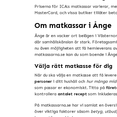
Priserna för ICA:s matkassar varierar, men
MasterCard, och vissa butiker tillåter be
Om matkassar i Ånge
Ånge är en vacker ort belägen i Västernorr
där samhällskänslan är stark. Företagsamhe
nu även möjligheten att få hemleverans av
matkassarna.se kan du som boende i Ånge e
Välja rätt matkasse för dig
När du ska välja en matkasse att få levere
personer
i ditt hushåll och
hur många mid
som passar er ekonomiskt. Titta på
föret
kontrollera
antalet recept
som inkluderas 
På matkassarna.se har vi samlat en översi
över viktiga faktorer såsom
betyg
,
utbud