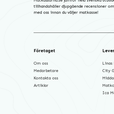
Matkassarna.se jämför hela svenska utbud
tillhandahåller djupgående recensioner om 
med oss innan du väljer matkasse!
Företaget
Leve
Om oss
Linas
Medarbetare
City 
Kontakta oss
Midda
Artiklar
Matko
Ica M