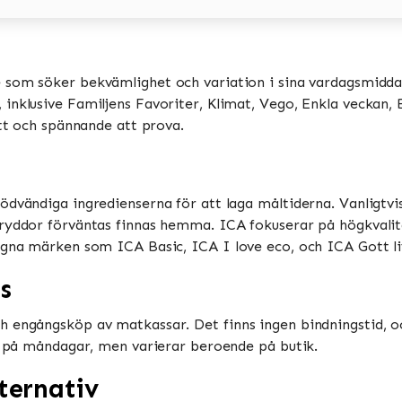
e som söker bekvämlighet och variation i sina vardagsmiddag
nklusive Familjens Favoriter, Klimat, Vego, Enkla veckan, Bi
tt och spännande att prova​​.
ödvändiga ingredienserna för att laga måltiderna. Vanligtv
ryddor förväntas finnas hemma​​. ICA fokuserar på högkvalit
gna märken som ICA Basic, ICA I love eco, och ICA Gott liv​
s
h engångsköp av matkassar. Det finns ingen bindningstid, o
 på måndagar, men varierar beroende på butik​​​​.
ternativ