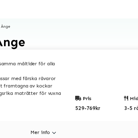
 Ånge
Ånge
amma måltider för alla
sar med färska råvaror
t framtagna av kockar
srika maträtter för vuxna
Pris
Mid
529-769kr
3-5 r
Mer info