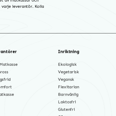
et av matkassar och
varje leverantör. Kolla
rantörer
Inriktning
 Matkasse
Ekologisk
Gross
Vegetarisk
gsfrid
Vegansk
mfort
Flexitarian
atkasse
Barnvänlig
Laktosfri
Glutenfri