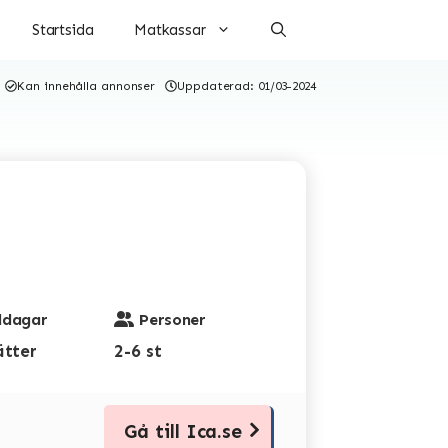
Startsida
Matkassar
Kan innehålla annonser
Uppdaterad:
01/03-2024
dagar
Personer
ätter
2-6 st
Gå till Ica.se