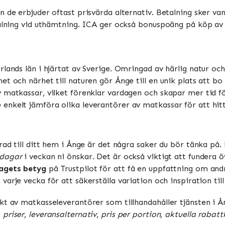
 de erbjuder oftast prisvärda alternativ. Betalning sker vanl
talning vid uthämtning. ICA ger också bonuspoäng på köp av m
lands län i hjärtat av Sverige. Omringad av härlig natur och 
t och närhet till naturen gör Ånge till en unik plats att b
 matkassar, vilket förenklar vardagen och skapar mer tid för
nkelt jämföra olika leverantörer av matkassar för att hitt
rad till ditt hem i Ånge är det några saker du bör tänka på
dagar
i veckan ni önskar. Det är också viktigt att fundera 
agets betyg
på Trustpilot för att få en uppfattning om andr
varje vecka för att säkerställa variation och inspiration till
kt av matkasseleverantörer som tillhandahåller tjänsten i Å
,
priser
,
leveransalternativ
,
pris per portion
,
aktuella rabatt