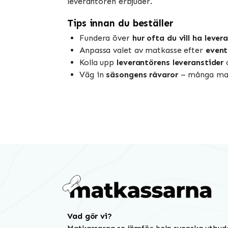
leverantören erbjuder.
Tips innan du beställer
Fundera över
hur ofta du vill ha lever
Anpassa valet av matkasse efter
event
Kolla upp
leverantörens leveranstider
o
Väg in
säsongens råvaror
– många matk
Vad gör vi?