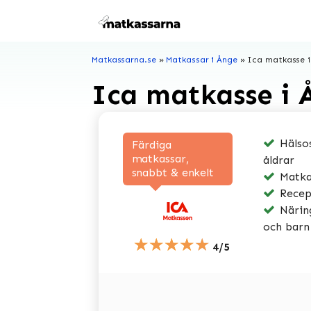
Hoppa
till
innehåll
Matkassarna.se
»
Matkassar i Ånge
»
Ica matkasse i
Ica matkasse i 
Hälsos
Färdiga
matkassar,
åldrar
snabbt & enkelt
Matkas
Recep
Näring
och barn
★★★★★
4/5