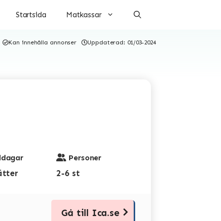
Startsida
Matkassar
Kan innehålla annonser
Uppdaterad:
01/03-2024
dagar
Personer
ätter
2-6 st
Gå till Ica.se