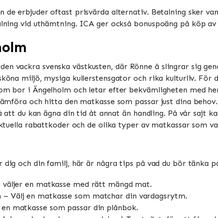
 de erbjuder oftast prisvärda alternativ. Betalning sker vanl
talning vid uthämtning. ICA ger också bonuspoäng på köp av m
holm
den vackra svenska västkusten, där Rönne å slingrar sig ge
sköna miljö, mysiga kullerstensgator och rika kulturliv. För 
 som bor i Ängelholm och letar efter bekvämligheten med h
 jämföra och hitta den matkasse som passar just dina behov.
så att du kan ägna din tid åt annat än handling. På vår sajt k
 aktuella rabattkoder och de olika typer av matkassar som va
 dig och din familj, här är några tips på vad du bör tänka på
du väljer en matkasse med rätt mängd mat.
n – Välj en matkasse som matchar din vardagsrytm.
a en matkasse som passar din plånbok.