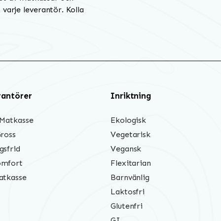
varje leverantör. Kolla
rantörer
Inriktning
 Matkasse
Ekologisk
Gross
Vegetarisk
gsfrid
Vegansk
mfort
Flexitarian
atkasse
Barnvänlig
Laktosfri
Glutenfri
GI