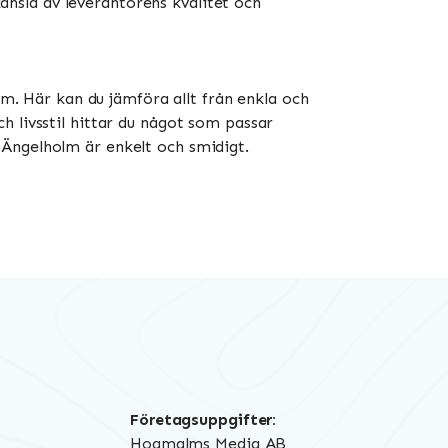
änsla av leverantörens kvalitet och
lm. Här kan du jämföra allt från enkla och
h livsstil hittar du något som passar
 Ängelholm är enkelt och smidigt.
Företagsuppgifter:
Hogmalms Media AB