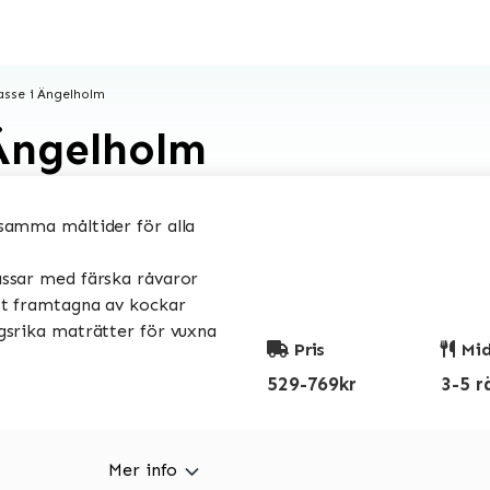
sse i Ängelholm
Ängelholm
amma måltider för alla
sar med färska råvaror
t framtagna av kockar
srika maträtter för vuxna
Pris
Mid
529-769kr
3-5 r
Mer info