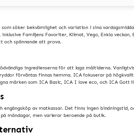
e som söker bekvämlighet och variation i sina vardagsmiddag
nklusive Familjens Favoriter, Klimat, Vego, Enkla veckan, Bi
tt och spännande att prova​​.
ödvändiga ingredienserna för att laga måltiderna. Vanligtv
ryddor förväntas finnas hemma​​. ICA fokuserar på högkvalit
gna märken som ICA Basic, ICA I love eco, och ICA Gott liv​
s
h engångsköp av matkassar. Det finns ingen bindningstid, o
 på måndagar, men varierar beroende på butik​​​​.
ternativ