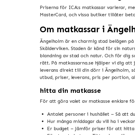
Priserna för ICA:s matkassar varierar, men
MasterCard, och vissa butiker tillåter be
Om matkassar i Ängel
Ängelholm är en charmig stad belägen på 
Skälderviken. Staden är känd för sin natur
blandning av stad och natur. Och för dig
rätt. På matkassarna.se hjälper vi dig att
leverans direkt till din dörr i Ängelholm, 
utbud, priser, leverans, pris per portion,
hitta din matkasse
För att göra valet av matkasse enklare för
Antalet personer i hushållet – Så att 
Hur många middagar du vill ha i vecka
Er budget – Jämför priser för att hitt