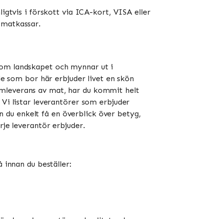
igtvis i förskott via ICA-kort, VISA eller
atkassar​​.
nom landskapet och mynnar ut i
de som bor här erbjuder livet en skön
emleverans av mat, har du kommit helt
 Vi listar leverantörer som erbjuder
an du enkelt få en överblick över betyg,
rje leverantör erbjuder.
 innan du beställer: