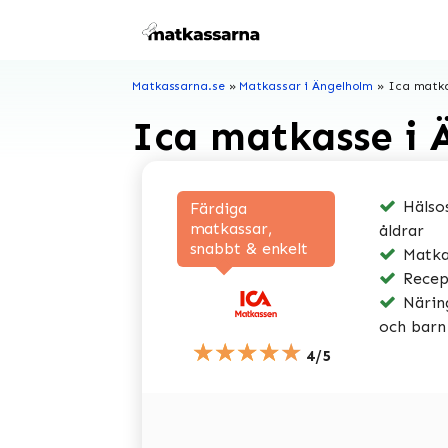
Hoppa
till
innehåll
Matkassarna.se
»
Matkassar i Ängelholm
»
Ica matka
Ica matkasse i 
Hälsos
Färdiga
matkassar,
åldrar
snabbt & enkelt
Matkas
Recep
Näring
och barn
★★★★★
4/5