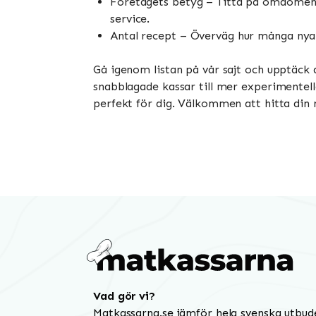
Företagets betyg – Titta på omdömen fr
service.
Antal recept – Överväg hur många nya r
Gå igenom listan på vår sajt och upptäck a
snabblagade kassar till mer experimentell
perfekt för dig. Välkommen att hitta din
Vad gör vi?
Matkassarna.se jämför hela svenska utbud