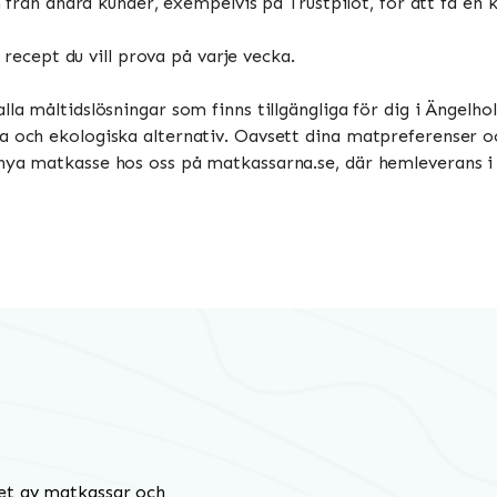
ån andra kunder, exempelvis på Trustpilot, för att få en k
ecept du vill prova på varje vecka.
lla måltidslösningar som finns tillgängliga för dig i Ängelho
a och ekologiska alternativ. Oavsett dina matpreferenser oc
 nya matkasse hos oss på matkassarna.se, där hemleverans i
et av matkassar och