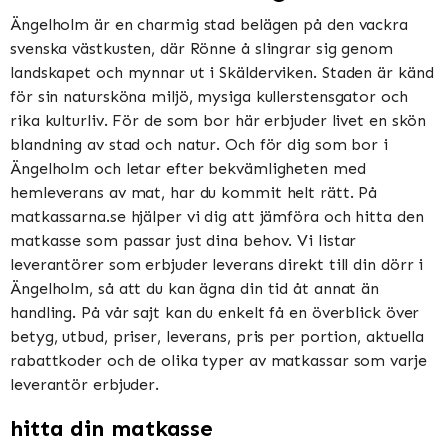
Ängelholm är en charmig stad belägen på den vackra
svenska västkusten, där Rönne å slingrar sig genom
landskapet och mynnar ut i Skälderviken. Staden är känd
för sin natursköna miljö, mysiga kullerstensgator och
rika kulturliv. För de som bor här erbjuder livet en skön
blandning av stad och natur. Och för dig som bor i
Ängelholm och letar efter bekvämligheten med
hemleverans av mat, har du kommit helt rätt. På
matkassarna.se hjälper vi dig att jämföra och hitta den
matkasse som passar just dina behov. Vi listar
leverantörer som erbjuder leverans direkt till din dörr i
Ängelholm, så att du kan ägna din tid åt annat än
handling. På vår sajt kan du enkelt få en överblick över
betyg, utbud, priser, leverans, pris per portion, aktuella
rabattkoder och de olika typer av matkassar som varje
leverantör erbjuder.
hitta din matkasse