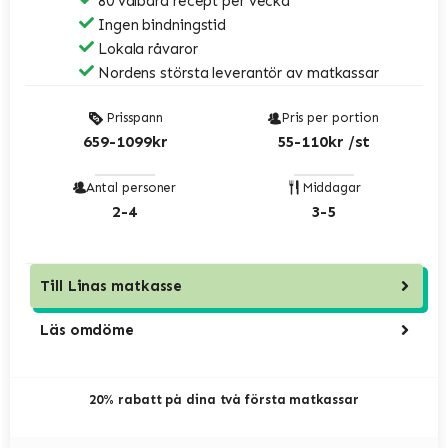
80 valbara recept per vecka
Ingen bindningstid
Lokala råvaror
Nordens största leverantör av matkassar
Prisspann
Pris per portion
659-1099kr
55-110kr /st
Antal personer
Middagar
2-4
3-5
Till
Linas matkasse
Läs omdöme
20% rabatt på dina två första matkassar