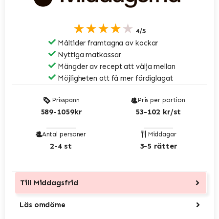
★★★★★
4/5
Måltider framtagna av kockar
Nyttiga matkassar
Mängder av recept att välja mellan
Möjligheten att få mer färdiglagat
Prisspann
Pris per portion
589-1059kr
53-102 kr/st
Antal personer
Middagar
2-4 st
3-5 rätter
Till
Middagsfrid
Läs omdöme