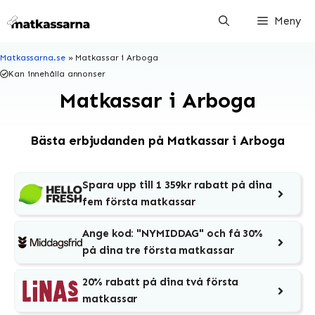
Hoppa
Meny
till
innehåll
Matkassarna.se
»
Matkassar i Arboga
Kan innehålla annonser
Matkassar i Arboga
Bästa erbjudanden på Matkassar i Arboga
Spara upp till 1 359kr rabatt på dina
fem första matkassar
Ange kod: "NYMIDDAG" och få 30%
på dina tre första matkassar
20% rabatt på dina två första
matkassar