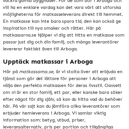
vackra gamla byggnader. För de som bor i Arboga och
vill ha en enklare vardag kan det vara värt att utforska
möjligheterna för matkasseleverans direkt till hemmet.
En matkasse kan inte bara spara tid, den kan också ge
inspiration till nya smaker och rätter. Här på
matkassarna.se hjälper vi dig att hitta en matkasse som
passar just dig och din familj, och många leverantörer
levererar faktiskt även till Arboga.
Upptäck matkassar i Arboga
Här på
matkassarna.se
, är vi stolta över att erbjuda en
tjänst som gör det lättare för personer i Arboga att
välja den perfekta matkassen för deras livsstil. Oavsett
om ni är en stor familj, ett par, eller kanske bara söker
efter något för dig själv, så kan du hitta vad du behöver
här. På vår sajt kan du jämföra olika leverantörer som
erbjuder hemleverans i Arboga. Vi samlar viktig
information som: betyg, utbud, priser,
leveransalternativ, pris per portion och tillgängliga