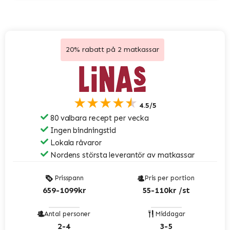
20% rabatt på 2 matkassar
★★★★★
4.5/5
80 valbara recept per vecka
Ingen bindningstid
Lokala råvaror
Nordens största leverantör av matkassar
Prisspann
Pris per portion
659-1099kr
55-110kr /st
Antal personer
Middagar
2-4
3-5