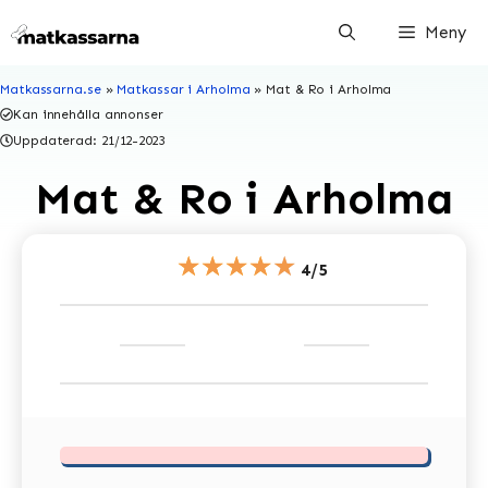
Hoppa
Meny
till
innehåll
Matkassarna.se
»
Matkassar i Arholma
»
Mat & Ro i Arholma
Kan innehålla annonser
Uppdaterad:
21/12-2023
Mat & Ro i Arholma
★★★★★
4/5