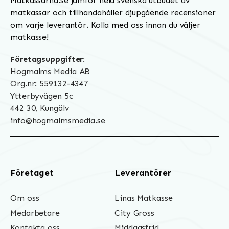
Matkassarna.se jämför hela svenska utbudet av
matkassar och tillhandahåller djupgående recensioner
om varje leverantör. Kolla med oss innan du väljer
matkasse!
Företagsuppgifter:
Hogmalms Media AB
Org.nr: 559132-4347
Ytterbyvägen 5c
442 30, Kungälv
info@hogmalmsmedia.se
Företaget
Leverantörer
Om oss
Linas Matkasse
Medarbetare
City Gross
Kontakta oss
Middagsfrid