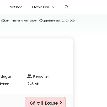
Startsida
Matkassar
Kan innehålla annonser
Uppdaterad:
01/03-2024
dagar
Personer
ätter
2-6 st
Gå till Ica.se