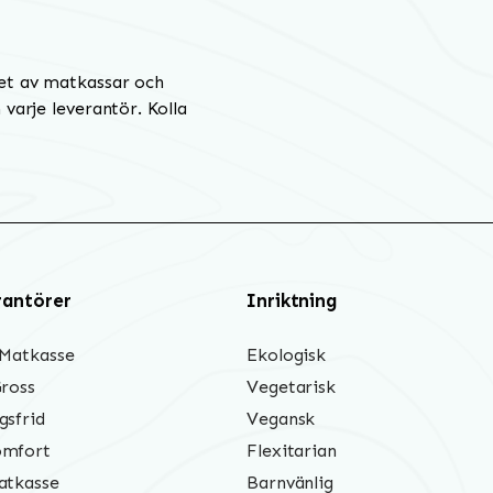
et av matkassar och
varje leverantör. Kolla
rantörer
Inriktning
 Matkasse
Ekologisk
Gross
Vegetarisk
gsfrid
Vegansk
mfort
Flexitarian
atkasse
Barnvänlig