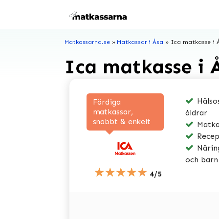
Hoppa
till
innehåll
Matkassarna.se
»
Matkassar i Åsa
»
Ica matkasse i 
Ica matkasse i 
Hälsos
Färdiga
matkassar,
åldrar
snabbt & enkelt
Matkas
Recep
Näring
och barn
★★★★★
4/5