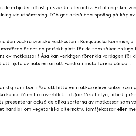
 de erbjuder oftast prisvärda alternativ. Betalning sker vanl
talning vid uthämtning. ICA ger också bonuspoäng på köp av m
vid den vackra svenska västkusten i Kungsbacka kommun, erbj
mosfären är det en perfekt plats för de som söker en lugn til
 av matkassar i Åsa kan verkligen förenkla vardagen för de 
åt att njuta av naturen än att vandra i mataffärens gångar.
för dig som bor i Åsa att hitta en matkasseleverantör som 
ka kunna få en bra överblick och jämföra betyg, utbud, prise
ts presenterar också de olika sorterna av matkassar som var
det handlar om vegetariska alternativ, familjekassar eller me