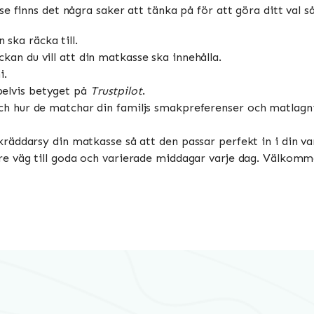
e finns det några saker att tänka på för att göra ditt val s
ska räcka till.
an du vill att din matkasse ska innehålla.
i.
elvis betyget på
Trustpilot
.
ch hur de matchar din familjs smakpreferenser och matlagni
äddarsy din matkasse så att den passar perfekt in i din var
re väg till goda och varierade middagar varje dag. Välkomm