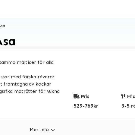
Åsa
Åsa
amma måltider för alla
sar med färska råvaror
t framtagna av kockar
srika maträtter för vuxna
Pris
Mid
529-769kr
3-5 r
Mer info