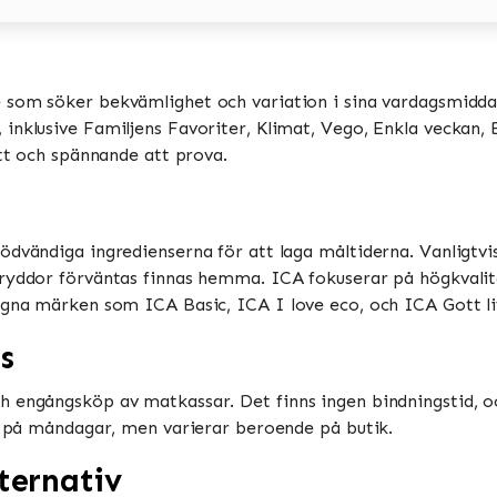
e som söker bekvämlighet och variation i sina vardagsmiddag
nklusive Familjens Favoriter, Klimat, Vego, Enkla veckan, Bi
tt och spännande att prova​​.
ödvändiga ingredienserna för att laga måltiderna. Vanligtv
ryddor förväntas finnas hemma​​. ICA fokuserar på högkvalit
gna märken som ICA Basic, ICA I love eco, och ICA Gott liv​
s
h engångsköp av matkassar. Det finns ingen bindningstid, o
 på måndagar, men varierar beroende på butik​​​​.
ternativ