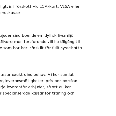
igtvis i förskott via ICA-kort, VISA eller
atkassar​​.
uder sina boende en idyllisk livsmiljö.
lvaro men fortfarande vill ha tillgång till
som bor här, särskilt för fullt sysselsatta
passar exakt dina behov. Vi har samlat
r, leveransmöjligheter, pris per portion
je leverantör erbjuder, så att du kan
r specialiserade kassar för träning och