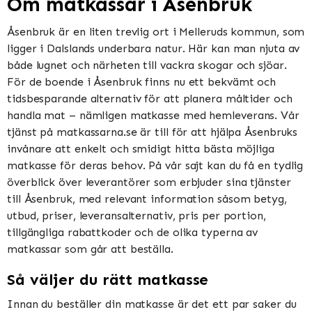
Om matkassar i Åsenbruk
Åsenbruk är en liten trevlig ort i Melleruds kommun, som
ligger i Dalslands underbara natur. Här kan man njuta av
både lugnet och närheten till vackra skogar och sjöar.
För de boende i Åsenbruk finns nu ett bekvämt och
tidsbesparande alternativ för att planera måltider och
handla mat – nämligen matkasse med hemleverans. Vår
tjänst på matkassarna.se är till för att hjälpa Åsenbruks
invånare att enkelt och smidigt hitta bästa möjliga
matkasse för deras behov. På vår sajt kan du få en tydlig
överblick över leverantörer som erbjuder sina tjänster
till Åsenbruk, med relevant information såsom betyg,
utbud, priser, leveransalternativ, pris per portion,
tillgängliga rabattkoder och de olika typerna av
matkassar som går att beställa.
Så väljer du rätt matkasse
Innan du beställer din matkasse är det ett par saker du