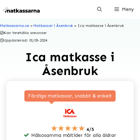
Hoppa
Meny
till
innehåll
Matkassarna.se
»
Matkassar i Åsenbruk
»
Ica matkasse i Åsenbruk
Kan innehålla annonser
Uppdaterad:
01/03-2024
Ica matkasse i
Åsenbruk
Färdiga matkassar, snabbt & enkelt
★★★★★
4/5
Hälsosamma måltider för alla åldrar