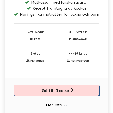
Matkassar med färska råvaror
Recept framtagna av kockar
Näringsrika maträtter för vuxna och barn
529-769kr
3-5 rätter
PRIS
MIDDAGAR
2-6 st
44-49 kr st
PERSONER
PER PORTION
Gå till Ica.se
Mer info