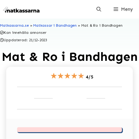
Hoppa
Meny
till
innehåll
Matkassarna.se
»
Matkassar i Bandhagen
»
Mat & Ro i Bandhagen
Kan innehålla annonser
Uppdaterad:
21/12-2023
Mat & Ro i Bandhagen
★★★★★
4/5