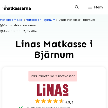
Hoppa
Meny
till
innehåll
Matkassarna.se
»
Matkassar i Bjärnum
»
Linas Matkasse i Bjärnum
Kan innehålla annonser
Uppdaterad:
01/03-2024
Linas Matkasse i
Bjärnum
20% rabatt på 2 matkassar
★★★★★
4.5/5