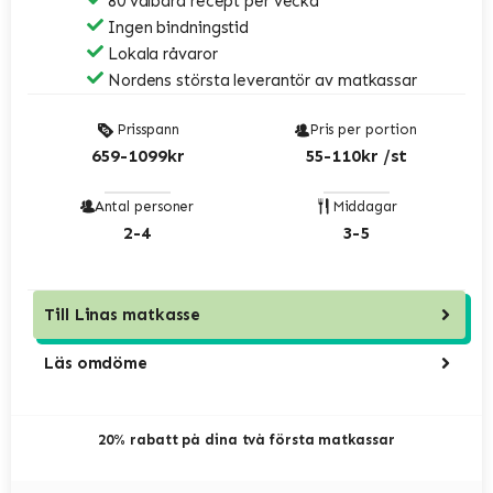
80 valbara recept per vecka
Ingen bindningstid
Lokala råvaror
Nordens största leverantör av matkassar
Prisspann
Pris per portion
659-1099kr
55-110kr /st
Antal personer
Middagar
2-4
3-5
Till
Linas matkasse
Läs omdöme
20% rabatt på dina två första matkassar