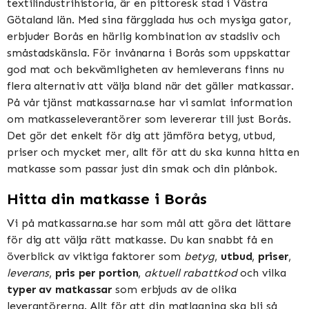
textilindustrihistoria, är en pittoresk stad i Västra
Götaland län. Med sina färgglada hus och mysiga gator,
erbjuder Borås en härlig kombination av stadsliv och
småstadskänsla. För invånarna i Borås som uppskattar
god mat och bekvämligheten av hemleverans finns nu
flera alternativ att välja bland när det gäller matkassar.
På vår tjänst matkassarna.se har vi samlat information
om matkasseleverantörer som levererar till just Borås.
Det gör det enkelt för dig att jämföra betyg, utbud,
priser och mycket mer, allt för att du ska kunna hitta en
matkasse som passar just din smak och din plånbok.
Hitta din matkasse i Borås
Vi på matkassarna.se har som mål att göra det lättare
för dig att välja rätt matkasse. Du kan snabbt få en
överblick av viktiga faktorer som
betyg
,
utbud
,
priser
,
leverans
,
pris per portion
,
aktuell rabattkod
och vilka
typer av matkassar
som erbjuds av de olika
leverantörerna. Allt för att din matlagning ska bli så