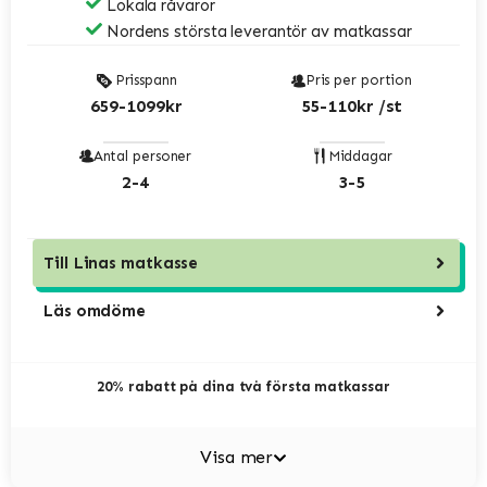
Lokala råvaror
Nordens största leverantör av matkassar
Prisspann
Pris per portion
659-1099kr
55-110kr /st
Antal personer
Middagar
2-4
3-5
Till
Linas matkasse
Läs omdöme
20% rabatt på dina två första matkassar
Visa mer