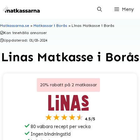
Hoppa
Meny
till
innehåll
Matkassarna.se
»
Matkassar i Borås
»
Linas Matkasse i Borås
Kan innehålla annonser
Uppdaterad:
01/03-2024
Linas Matkasse i Borås
20% rabatt på 2 matkassar
★★★★★
4.5/5
80 valbara recept per vecka
Ingen bindningstid