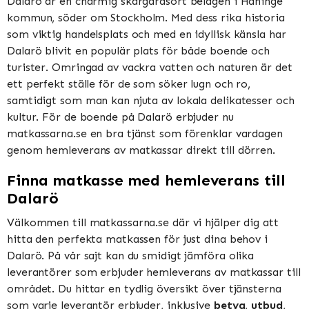
Dalarö är en charmig skärgårdsort belägen i Haninge
kommun, söder om Stockholm. Med dess rika historia
som viktig handelsplats och med en idyllisk känsla har
Dalarö blivit en populär plats för både boende och
turister. Omringad av vackra vatten och naturen är det
ett perfekt ställe för de som söker lugn och ro,
samtidigt som man kan njuta av lokala delikatesser och
kultur. För de boende på Dalarö erbjuder nu
matkassarna.se en bra tjänst som förenklar vardagen
genom hemleverans av matkassar direkt till dörren.
Finna matkasse med hemleverans till
Dalarö
Välkommen till matkassarna.se där vi hjälper dig att
hitta den perfekta matkassen för just dina behov i
Dalarö. På vår sajt kan du smidigt jämföra olika
leverantörer som erbjuder hemleverans av matkassar till
området. Du hittar en tydlig översikt över tjänsterna
som varje leverantör erbjuder, inklusive
betyg
,
utbud
,