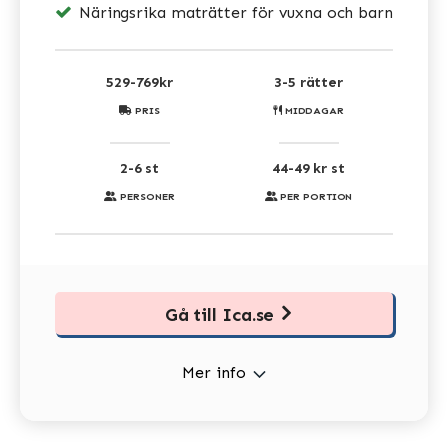
Näringsrika maträtter för vuxna och barn
529-769kr
3-5 rätter
PRIS
MIDDAGAR
2-6 st
44-49 kr st
PERSONER
PER PORTION
Gå till Ica.se
Mer info