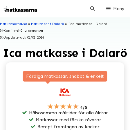
Hoppa
Meny
till
innehåll
Matkassarna.se
»
Matkassar i Dalarö
»
Ica matkasse i Dalarö
Kan innehålla annonser
Uppdaterad:
01/03-2024
Ica matkasse i Dalarö
Färdiga matkassar, snabbt & enkelt
★★★★★
4/5
Hälsosamma måltider för alla åldrar
Matkassar med färska råvaror
Recept framtagna av kockar