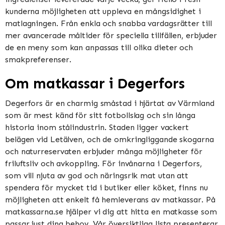
kunderna möjligheten att uppleva en mångsidighet i
matlagningen. Från enkla och snabba vardagsrätter till
mer avancerade måltider för speciella tillfällen, erbjuder
de en meny som kan anpassas till olika dieter och
smakpreferenser.
Om matkassar i Degerfors
Degerfors är en charmig småstad i hjärtat av Värmland
som är mest känd för sitt fotbollslag och sin långa
historia inom stålindustrin. Staden ligger vackert
belägen vid Letälven, och de omkringliggande skogarna
och naturreservaten erbjuder många möjligheter för
friluftsliv och avkoppling. För invånarna i Degerfors,
som vill njuta av god och näringsrik mat utan att
spendera för mycket tid i butiker eller köket, finns nu
möjligheten att enkelt få hemleverans av matkassar. På
matkassarna.se hjälper vi dig att hitta en matkasse som
passar just dina behov. Vår översiktliga lista presenterar