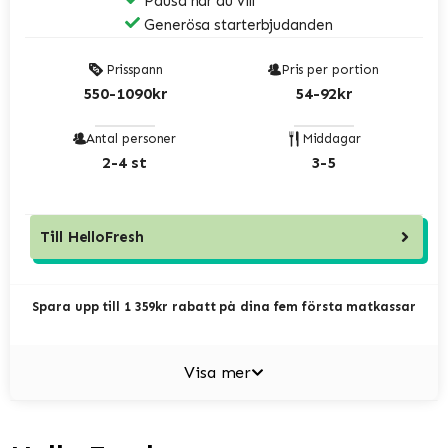
Pausa när du vill
Generösa starterbjudanden
Prisspann
Pris per portion
550-1090kr
54-92kr
Antal personer
Middagar
2-4 st
3-5
Till
HelloFresh
Spara upp till 1 359kr rabatt på dina fem första matkassar
Visa mer