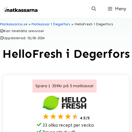
Hoppa
Meny
till
innehåll
Matkassarna.se
»
Matkassar i Degerfors
»
HelloFresh i Degerfors
Kan innehålla annonser
Uppdaterad:
01/03-2024
HelloFresh i Degerfors
Spara 1 359kr på 5 matkassar
★★★★★
4.5/5
33 olika recept per vecka