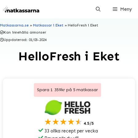
Hoppa
Meny
till
innehåll
Matkassarna.se
»
Matkassar i Eket
»
HelloFresh i Eket
Kan innehålla annonser
Uppdaterad:
01/03-2024
HelloFresh i Eket
Spara 1 359kr på 5 matkassar
★★★★★
4.5/5
33 olika recept per vecka