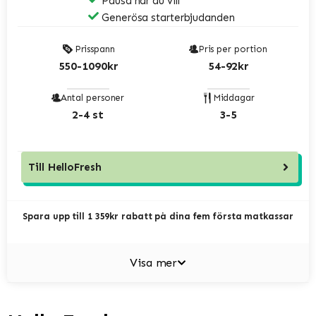
Pausa när du vill
Generösa starterbjudanden
Prisspann
Pris per portion
550-1090kr
54-92kr
Antal personer
Middagar
2-4 st
3-5
Till
HelloFresh
Spara upp till 1 359kr rabatt på dina fem första matkassar
Visa mer