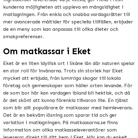
kunderna möjligheten att uppleva en mångsidighet i
matlagningen. Från enkla och snabba vardagsrätter till
mer avancerade måltider för speciella tillfällen, erbjuder
de en meny som kan anpassas till olika dieter och
smakpreferenser.
Om matkassar i Eket
Eket är en liten idyllisk ort i Skåne län där naturen spelar
en stor roll för invånarna. Trots sin storlek har Eket
mycket att erbjuda, från lummiga skogar till lokala
företag och gemenskaper som håller orten levande. För
de som bor här kan vardagen ibland bli hektisk, och då
är det skönt att kunna förenkla tillvaron lite. En tjänst
som blir allt populärare är matkassar med hemleverans.
Det är en bekväm lösning som sparar tid och ger
variation i matlagningen. På matkassarna.se finns
information om olika matkasseleverantörer som
levererar direkt till ditt hem i Eket. Här kan du enkelt