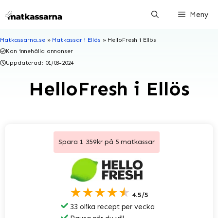
Hoppa
Meny
till
innehåll
Matkassarna.se
»
Matkassar i Ellös
»
HelloFresh i Ellös
Kan innehålla annonser
Uppdaterad:
01/03-2024
HelloFresh i Ellös
Spara 1 359kr på 5 matkassar
★★★★★
4.5/5
33 olika recept per vecka