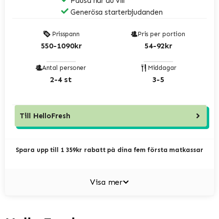
Pausa när du vill
Generösa starterbjudanden
Prisspann
Pris per portion
550-1090kr
54-92kr
Antal personer
Middagar
2-4 st
3-5
Till
HelloFresh
Spara upp till 1 359kr rabatt på dina fem första matkassar
Visa mer