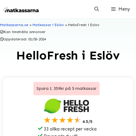
Hoppa
Meny
till
innehåll
Matkassarna.se
»
Matkassar i Eslöv
»
HelloFresh i Eslöv
Kan innehålla annonser
Uppdaterad:
01/03-2024
HelloFresh i Eslöv
Spara 1 359kr på 5 matkassar
★★★★★
4.5/5
33 olika recept per vecka