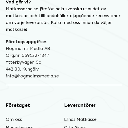
Vad gör vi?
Matkassarna.se jämför hela svenska utbudet av
matkassar och tillhandahåller djupgående recensioner
om varje leverantör. Kolla med oss innan du väljer
matkasse!
Företagsuppgifter:
Hogmalms Media AB
Org.nr: 559132-4347
Ytterbyvägen 5c
442 30, Kungälv
info@hogmalmsmedia.se
Företaget
Leverantörer
Om oss
Linas Matkasse
Medarbetare
City Gross