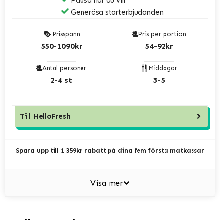
Pausa när du vill
Generösa starterbjudanden
Prisspann
Pris per portion
550-1090kr
54-92kr
Antal personer
Middagar
2-4 st
3-5
Till
HelloFresh
Spara upp till 1 359kr rabatt på dina fem första matkassar
Visa mer