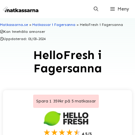
Hoppa
Meny
till
innehåll
Matkassarna.se
»
Matkassar i Fagersanna
»
HelloFresh i Fagersanna
Kan innehålla annonser
Uppdaterad:
01/03-2024
HelloFresh i
Fagersanna
Spara 1 359kr på 5 matkassar
★★★★★
4.5/5