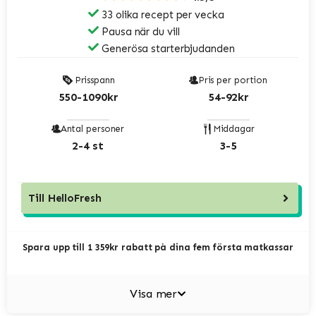
33 olika recept per vecka
Pausa när du vill
Generösa starterbjudanden
Prisspann
Pris per portion
550-1090kr
54-92kr
Antal personer
Middagar
2-4 st
3-5
Till
HelloFresh
Spara upp till 1 359kr rabatt på dina fem första matkassar
Visa mer