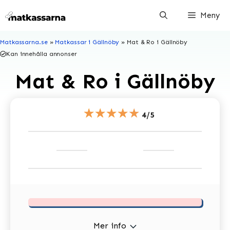
Hoppa
Meny
till
innehåll
Matkassarna.se
»
Matkassar i Gällnöby
»
Mat & Ro i Gällnöby
Kan innehålla annonser
Mat & Ro i Gällnöby
★★★★★
4/5
Mer info