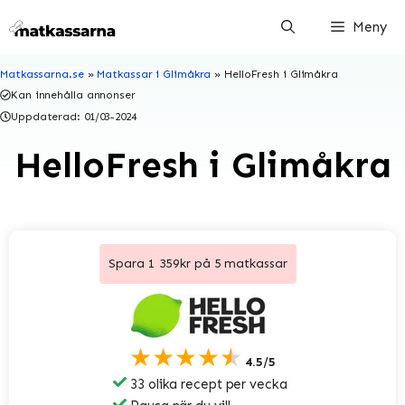
Hoppa
Meny
till
innehåll
Matkassarna.se
»
Matkassar i Glimåkra
»
HelloFresh i Glimåkra
Kan innehålla annonser
Uppdaterad:
01/03-2024
HelloFresh i Glimåkra
Spara 1 359kr på 5 matkassar
★★★★★
4.5/5
33 olika recept per vecka