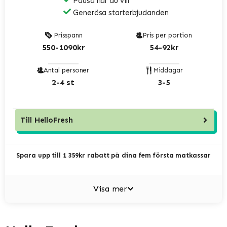
Pausa när du vill
Generösa starterbjudanden
Prisspann
Pris per portion
550-1090kr
54-92kr
Antal personer
Middagar
2-4 st
3-5
Till
HelloFresh
Spara upp till 1 359kr rabatt på dina fem första matkassar
Visa mer