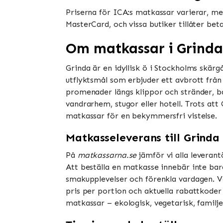
Priserna för ICA:s matkassar varierar, men
MasterCard, och vissa butiker tillåter be
Om matkassar i Grinda
Grinda är en idyllisk ö i Stockholms skär
utflyktsmål som erbjuder ett avbrott från 
promenader längs klippor och stränder, bå
vandrarhem, stugor eller hotell. Trots att 
matkassar för en bekymmersfri vistelse.
Matkasseleverans till Grinda
På
matkassarna.se
jämför vi alla leverant
Att beställa en matkasse innebär inte ba
smakupplevelser och förenkla vardagen. Va
pris per portion och aktuella rabattkoder 
matkassar – ekologisk, vegetarisk, familje