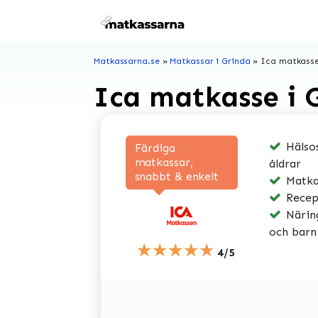
Hoppa
till
innehåll
Matkassarna.se
»
Matkassar i Grinda
»
Ica matkasse
Ica matkasse i 
Hälsos
Färdiga
matkassar,
åldrar
snabbt & enkelt
Matkas
Recep
Näring
och barn
★★★★★
4/5