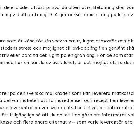
 de erbjuder oftast prisvärda alternativ. Betalning sker vanl
talning vid uthämtning. ICA ger också bonuspoäng på köp av m
gård som är känd för sin vackra natur, lugna atmosfär och pi
stadens stress och möjlighet till avkoppling i en genuint sk
tliv eller bara ta det lugnt på en grön äng. För de som sta
Grinda har en känsla av avskildhet, är det möjligt att få det m
örer på den svenska marknaden som kan leverera matkassar di
ra bekvämligheten att få ingredienser och recept hemlevere
rje leverantör på vår webbplats har betyg, prisinformation, 
lätt tillgängliga så att du enkelt kan göra ett informerat va
kasse och flera andra alternativ – som varje leverantör erbj