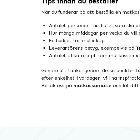
Tips innan du beställer
När du funderar på att beställa en matkasse
Antalet personer i hushållet som ska 
Hur många middagar per vecka du vill 
Er budget för matinköp
Leverantörens betyg, exempelvis på
T
Antalet olika recept som matkassen in
Genom att tänka igenom dessa punkter bli
efter enkelhet i vardagen, vill ha inspirat
Besök oss på
matkassarna.se
och låt dit