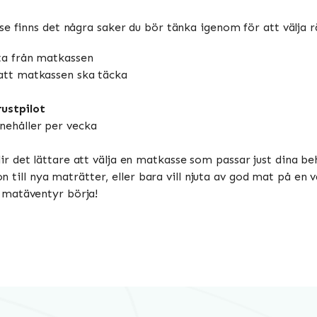
 finns det några saker du bör tänka igenom för att välja rätt
äta från matkassen
att matkassen ska täcka
rustpilot
nehåller per vecka
r det lättare att välja en matkasse som passar just dina 
ion till nya maträtter, eller bara vill njuta av god mat på en
t matäventyr börja!