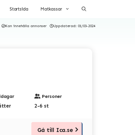
Startsida
Matkassar
Kan innehålla annonser
Uppdaterad:
01/03-2024
dagar
Personer
ätter
2-6 st
Gå till Ica.se