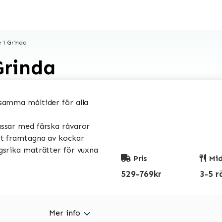
 i Grinda
Grinda
amma måltider för alla
sar med färska råvaror
t framtagna av kockar
srika maträtter för vuxna
Pris
Mid
529-769kr
3-5 r
Mer info