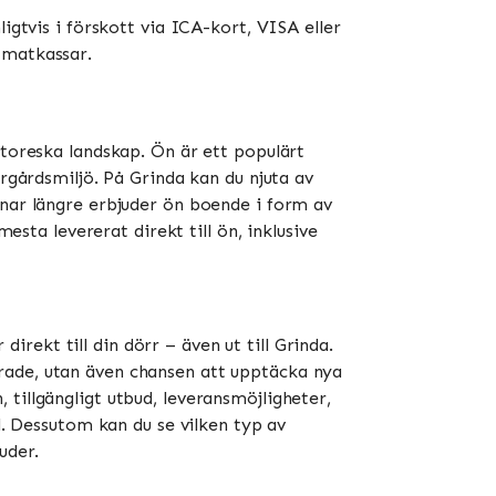
igtvis i förskott via ICA-kort, VISA eller
atkassar​​.
ttoreska landskap. Ön är ett populärt
ärgårdsmiljö. På Grinda kan du njuta av
nnar längre erbjuder ön boende i form av
esta levererat direkt till ön, inklusive
rekt till din dörr – även ut till Grinda.
rade, utan även chansen att upptäcka nya
tillgängligt utbud, leveransmöjligheter,
l. Dessutom kan du se vilken typ av
uder.