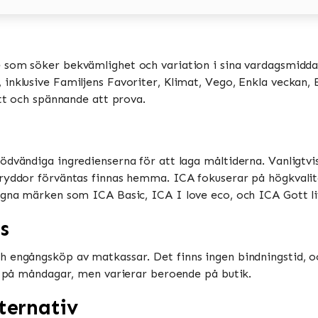
e som söker bekvämlighet och variation i sina vardagsmiddag
nklusive Familjens Favoriter, Klimat, Vego, Enkla veckan, Bi
tt och spännande att prova​​.
ödvändiga ingredienserna för att laga måltiderna. Vanligtv
ryddor förväntas finnas hemma​​. ICA fokuserar på högkvalit
gna märken som ICA Basic, ICA I love eco, och ICA Gott liv​
s
h engångsköp av matkassar. Det finns ingen bindningstid, o
 på måndagar, men varierar beroende på butik​​​​.
ternativ