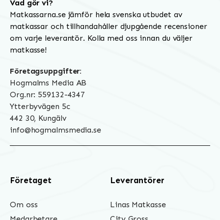
Vad gör vi?
Matkassarna.se jämför hela svenska utbudet av
matkassar och tillhandahåller djupgående recensioner
om varje leverantör. Kolla med oss innan du väljer
matkasse!
Företagsuppgifter:
Hogmalms Media AB
Org.nr: 559132-4347
Ytterbyvägen 5c
442 30, Kungälv
info@hogmalmsmedia.se
Företaget
Leverantörer
Om oss
Linas Matkasse
Medarbetare
City Gross