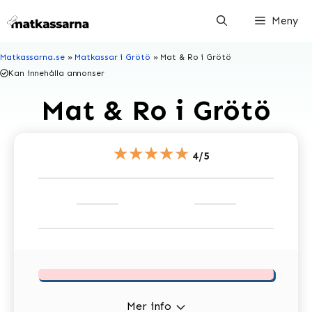
Hoppa
Meny
till
innehåll
Matkassarna.se
»
Matkassar i Grötö
»
Mat & Ro i Grötö
Kan innehålla annonser
Mat & Ro i Grötö
★★★★★
4/5
Mer info