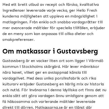
Med ett brett utbud av recept och färska, kvalitativa
ingredienser levererade varje vecka, ger Hello Fresh
kunderna möjligheten att uppleva en mångsidighet i
matlagningen. Från enkla och snabba vardagsrätter till
mer avancerade måltider för speciella tillfällen, erbjuder
de en meny som kan anpassas till olika dieter och
smakpreferenser.
Om matkassar i Gustavsberg
Gustavsberg är en vacker liten ort som ligger i Värmdö
kommun i Stockholms skärgård. Här lever människor
nära havet, vilket ger en avslappnad känsla till
vardagslivet. Med dess unika porslinsfabrik och rika
kulturarv erbjuder Gustavsberg en härlig mix av historia
och nutid. För invånarna i denna idylliska ort finns det nu
enkla sätt att göra vardagen ännu smidigare genom att
få hälsosamma och varierande måltider levererade
direkt till dörren. Matkassarna.se är en tjänst där