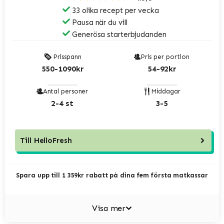
33 olika recept per vecka
Pausa när du vill
Generösa starterbjudanden
Prisspann
Pris per portion
550-1090kr
54-92kr
Antal personer
Middagar
2-4 st
3-5
Till
HelloFresh
Spara upp till 1 359kr rabatt på dina fem första matkassar
Visa mer