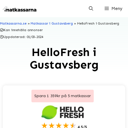
Hoppa
Meny
till
innehåll
Matkassarna.se
»
Matkassar i Gustavsberg
»
HelloFresh i Gustavsberg
Kan innehålla annonser
Uppdaterad:
01/03-2024
HelloFresh i
Gustavsberg
Spara 1 359kr på 5 matkassar
★★★★★
4.5/5