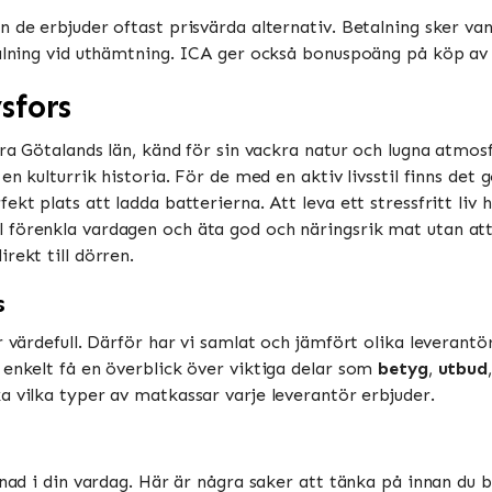
 de erbjuder oftast prisvärda alternativ. Betalning sker vanl
talning vid uthämtning. ICA ger också bonuspoäng på köp av m
sfors
tra Götalands län, känd för sin vackra natur och lugna atmo
n kulturrik historia. För de med en aktiv livsstil finns det go
ekt plats att ladda batterierna. Att leva ett stressfritt liv
 förenkla vardagen och äta god och näringsrik mat utan att
rekt till dörren.
s
r värdefull. Därför har vi samlat och jämfört olika leveran
 enkelt få en överblick över viktiga delar som
betyg
,
utbud
a vilka typer av matkassar varje leverantör erbjuder.
lnad i din vardag. Här är några saker att tänka på innan du