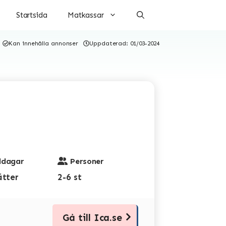
Startsida
Matkassar
Kan innehålla annonser
Uppdaterad:
01/03-2024
dagar
Personer
ätter
2-6 st
Gå till Ica.se