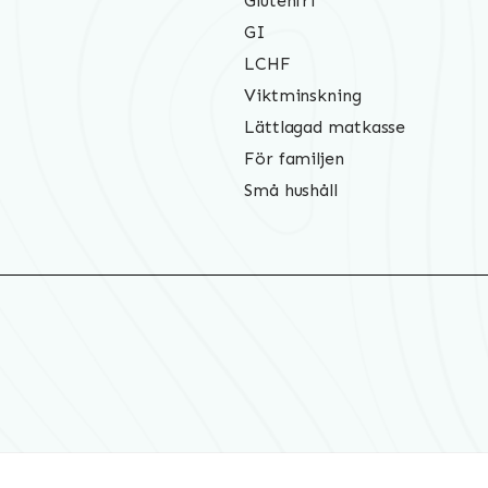
Glutenfri
GI
LCHF
Viktminskning
Lättlagad matkasse
För familjen
Små hushåll