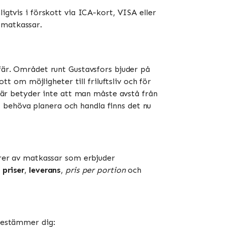
igtvis i förskott via ICA-kort, VISA eller
atkassar​​.
sfär. Området runt Gustavsfors bjuder på
tt om möjligheter till friluftsliv och för
 här betyder inte att man måste avstå från
 behöva planera och handla finns det nu
törer av matkassar som erbjuder
,
priser
,
leverans
,
pris per portion
och
 bestämmer dig: