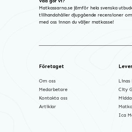
Vad gör vi?
Matkassarna.se jämför hela svenska utbud
tillhandahåller djupgående recensioner om 
med oss innan du väljer matkasse!
Företaget
Leve
Om oss
Linas
Medarbetare
City 
Kontakta oss
Midda
Artiklar
Matko
Ica M