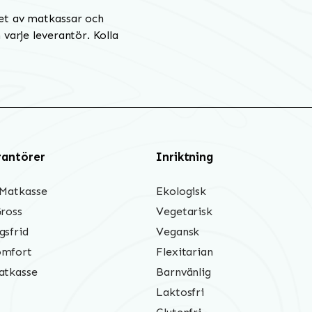
et av matkassar och
varje leverantör. Kolla
rantörer
Inriktning
 Matkasse
Ekologisk
Gross
Vegetarisk
gsfrid
Vegansk
mfort
Flexitarian
atkasse
Barnvänlig
Laktosfri