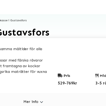
asse i Gustavsfors
Gustavsfors
amma måltider för alla
sar med färska råvaror
t framtagna av kockar
srika maträtter för vuxna
Pris
Mid
529-769kr
3-5 r
Mer info