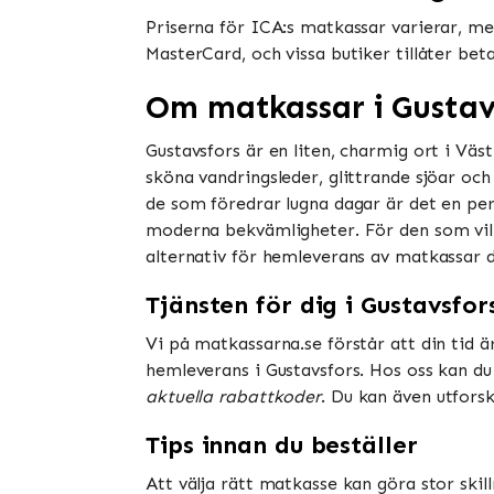
Priserna för ICA:s matkassar varierar, men
MasterCard, och vissa butiker tillåter be
Om matkassar i Gustav
Gustavsfors är en liten, charmig ort i Väs
sköna vandringsleder, glittrande sjöar och e
de som föredrar lugna dagar är det en perf
moderna bekvämligheter. För den som vill
alternativ för hemleverans av matkassar di
Tjänsten för dig i Gustavsfor
Vi på matkassarna.se förstår att din tid ä
hemleverans i Gustavsfors. Hos oss kan du
aktuella rabattkoder
. Du kan även utforsk
Tips innan du beställer
Att välja rätt matkasse kan göra stor skil