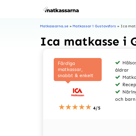
Hoppa
till
innehåll
Matkassarna.se
»
Matkassar i Gustavsfors
»
Ica matk
Ica matkasse i 
Hälsos
Färdiga
matkassar,
åldrar
snabbt & enkelt
Matkas
Recep
Näring
och barn
★★★★★
4/5