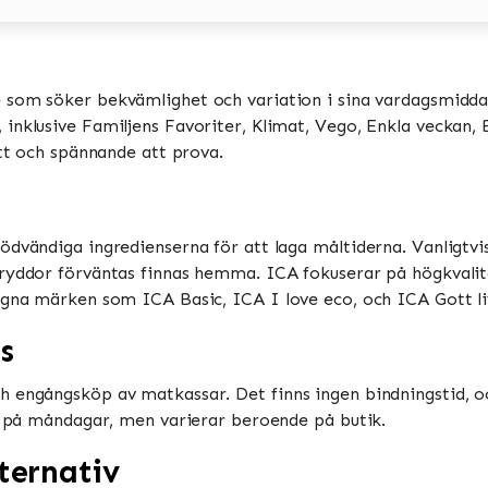
e som söker bekvämlighet och variation i sina vardagsmiddag
nklusive Familjens Favoriter, Klimat, Vego, Enkla veckan, Bi
tt och spännande att prova​​.
ödvändiga ingredienserna för att laga måltiderna. Vanligtv
ryddor förväntas finnas hemma​​. ICA fokuserar på högkvalit
gna märken som ICA Basic, ICA I love eco, och ICA Gott liv​
s
h engångsköp av matkassar. Det finns ingen bindningstid, o
 på måndagar, men varierar beroende på butik​​​​.
ternativ