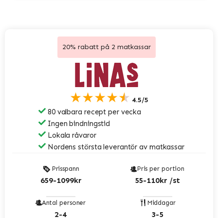
20% rabatt på 2 matkassar
★★★★★
4.5/5
80 valbara recept per vecka
Ingen bindningstid
Lokala råvaror
Nordens största leverantör av matkassar
Prisspann
Pris per portion
659-1099kr
55-110kr /st
Antal personer
Middagar
2-4
3-5