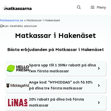
Hoppa
Meny
till
innehåll
Matkassarna.se
»
Matkassar i Hakenäset
Kan innehålla annonser
Matkassar i Hakenäset
Bästa erbjudanden på Matkassar i Hakenäset
Spara upp till 1 359kr rabatt på dina
fem första matkassar
Ange kod: "NYMIDDAG" och få 30%
på dina tre första matkassar
20% rabatt på dina två första
matkassar