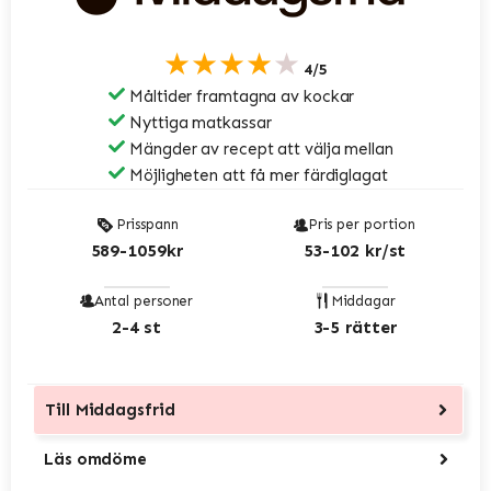
★★★★★
4/5
Måltider framtagna av kockar
Nyttiga matkassar
Mängder av recept att välja mellan
Möjligheten att få mer färdiglagat
Prisspann
Pris per portion
589-1059kr
53-102 kr/st
Antal personer
Middagar
2-4 st
3-5 rätter
Till
Middagsfrid
Läs omdöme