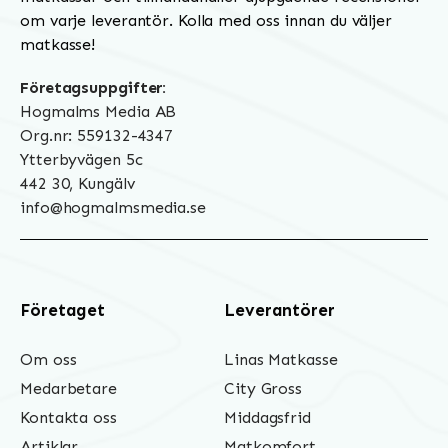
om varje leverantör. Kolla med oss innan du väljer
matkasse!
Företagsuppgifter:
Hogmalms Media AB
Org.nr: 559132-4347
Ytterbyvägen 5c
442 30, Kungälv
info@hogmalmsmedia.se
Företaget
Leverantörer
Om oss
Linas Matkasse
Medarbetare
City Gross
Kontakta oss
Middagsfrid
Artiklar
Matkomfort