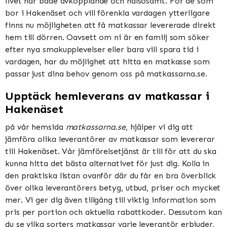
livet här både avkopplande och hälsosamt. För de som
bor i Hakenäset och vill förenkla vardagen ytterligare
finns nu möjligheten att få matkassar levererade direkt
hem till dörren. Oavsett om ni är en familj som söker
efter nya smakupplevelser eller bara vill spara tid i
vardagen, har du möjlighet att hitta en matkasse som
passar just dina behov genom oss på matkassarna.se.
Upptäck hemleverans av matkassar i
Hakenäset
på vår hemsida
matkassarna.se
, hjälper vi dig att
jämföra olika leverantörer av matkassar som levererar
till Hakenäset. Vår jämförelsetjänst är till för att du ska
kunna hitta det bästa alternativet för just dig. Kolla in
den praktiska listan ovanför där du får en bra överblick
över olika leverantörers betyg, utbud, priser och mycket
mer. Vi ger dig även tillgång till viktig information som
pris per portion och aktuella rabattkoder. Dessutom kan
du se vilka sorters matkassar varje leverantör erbjuder,