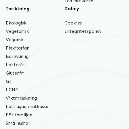
Ica Matkasse
Inriktning
Policy
Ekologisk
Cookies
Vegetarisk
Integritetspolicy
Vegansk
Flexitarian
Barnvänlig
Laktosfri
Glutenfri
GI
LCHF
Viktminskning
Lättlagad matkasse
För familjen
Små hushåll