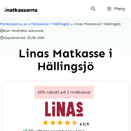
Hoppa
Meny
till
innehåll
Matkassarna.se
»
Matkassar i Hällingsjö
»
Linas Matkasse i Hällingsjö
Kan innehålla annonser
Uppdaterad:
01/03-2024
Linas Matkasse i
Hällingsjö
20% rabatt på 2 matkassar
★★★★★
4.5/5