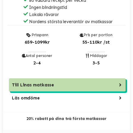
80 valbara recept per vecka
Ingen bindningstid
Lokala råvaror
Nordens största leverantör av matkassar
Prisspann
Pris per portion
659-1099kr
55-110kr /st
Antal personer
Middagar
2-4
3-5
Till
Linas matkasse
Läs omdöme
20% rabatt på dina två första matkassar