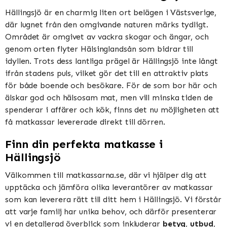
Hällingsjö är en charmig liten ort belägen i Västsverige,
där lugnet från den omgivande naturen märks tydligt.
Området är omgivet av vackra skogar och ängar, och
genom orten flyter Hälsinglandsån som bidrar till
idyllen. Trots dess lantliga prägel är Hällingsjö inte långt
ifrån stadens puls, vilket gör det till en attraktiv plats
för både boende och besökare. För de som bor här och
älskar god och hälsosam mat, men vill minska tiden de
spenderar i affärer och kök, finns det nu möjligheten att
få matkassar levererade direkt till dörren.
Finn din perfekta matkasse i
Hällingsjö
Välkommen till matkassarna.se, där vi hjälper dig att
upptäcka och jämföra olika leverantörer av matkassar
som kan leverera rätt till ditt hem i Hällingsjö. Vi förstår
att varje familj har unika behov, och därför presenterar
vi en detaljerad överblick som inkluderar
betyg
,
utbud
,