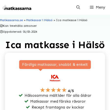
Hoppa
Meny
till
innehåll
Matkassarna.se
»
Matkassar i Hälsö
»
Ica matkasse i Hälsö
Kan innehålla annonser
Uppdaterad:
01/03-2024
Ica matkasse i Hälsö
Färdiga matkassar, snabbt & enkelt
★★★★★
4/5
Hälsosamma måltider för alla åldrar
Matkassar med färska råvaror
Recept framtagna av kockar