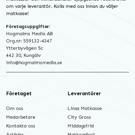
om varje leverantör. Kolla med oss innan du väljer
matkasse!
Företagsuppgifter:
Hogmalms Media AB
Org.nr: 559132-4347
Ytterbyvägen 5c
442 30, Kungälv
info@hogmalmsmedia.se
Företaget
Leverantörer
Om oss
Linas Matkasse
Medarbetare
City Gross
Kontakta oss
Middagsfrid
Artiklar
Matkomfort