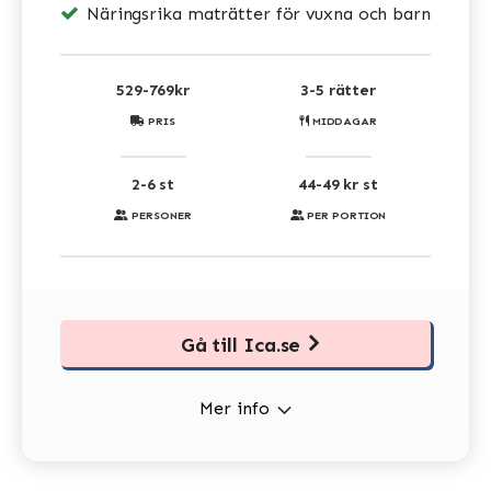
Näringsrika maträtter för vuxna och barn
529-769kr
3-5 rätter
PRIS
MIDDAGAR
2-6 st
44-49 kr st
PERSONER
PER PORTION
Gå till Ica.se
Mer info