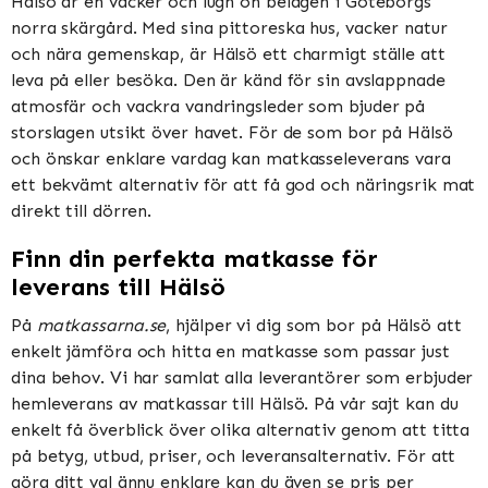
Hälsö är en vacker och lugn ön belägen i Göteborgs
norra skärgård. Med sina pittoreska hus, vacker natur
och nära gemenskap, är Hälsö ett charmigt ställe att
leva på eller besöka. Den är känd för sin avslappnade
atmosfär och vackra vandringsleder som bjuder på
storslagen utsikt över havet. För de som bor på Hälsö
och önskar enklare vardag kan matkasseleverans vara
ett bekvämt alternativ för att få god och näringsrik mat
direkt till dörren.
Finn din perfekta matkasse för
leverans till Hälsö
På
matkassarna.se
, hjälper vi dig som bor på Hälsö att
enkelt jämföra och hitta en matkasse som passar just
dina behov. Vi har samlat alla leverantörer som erbjuder
hemleverans av matkassar till Hälsö. På vår sajt kan du
enkelt få överblick över olika alternativ genom att titta
på betyg, utbud, priser, och leveransalternativ. För att
göra ditt val ännu enklare kan du även se pris per