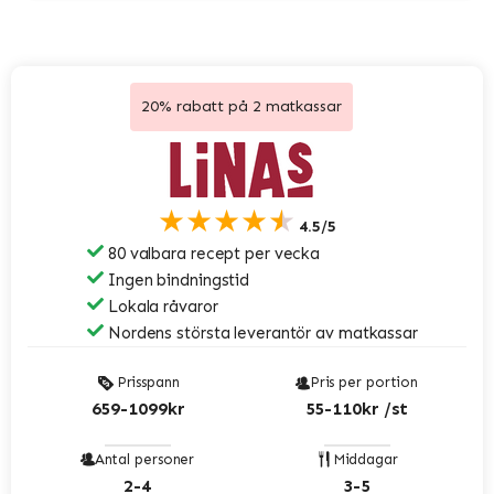
20% rabatt på 2 matkassar
★★★★★
4.5/5
80 valbara recept per vecka
Ingen bindningstid
Lokala råvaror
Nordens största leverantör av matkassar
Prisspann
Pris per portion
659-1099kr
55-110kr /st
Antal personer
Middagar
2-4
3-5