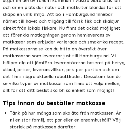
utgör en del av Tanum kommun i Västra Götalands län
och är en plats där natur och matkultur blandas för att
skapa en unik miljö. Att bo i Hamburgsund innebär
närhet till havet och tillgång till färsk fisk och skaldjur
direkt från lokala fiskare. Nu finns det också möjlighet
att förenkla matlagningen genom hemleverans av
matkassar som erbjuder varierade och smakrika recept.
På matkassarna.se kan du hitta en översikt över
matkassarna som levererar just till Hamburgsund. Vi
hjälper dig att jämföra leverantörerna baserat på betyg,
utbud, priser, leveransvillkor, pris per portion och om
det finns några aktuella rabattkoder. Dessutom kan du
se vilka typer av matkassar som finns att välja mellan,
allt för att ditt beslut ska bli så enkelt som möjligt!
Tips innan du beställer matkasse
Tänk på hur många som ska äta från matkassen. Är
ni en stor familj, ett par eller en ensamhushåll? Välj
storlek på matkassen därefter.