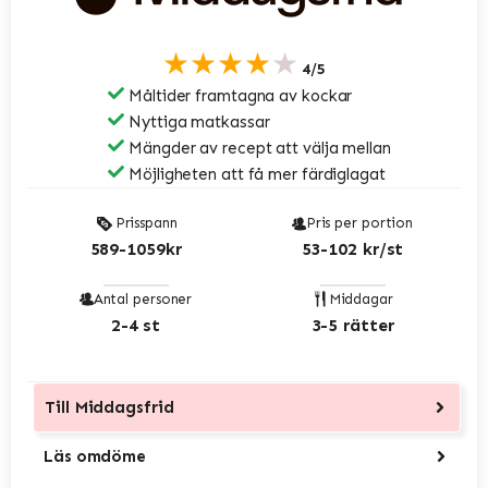
★★★★★
4/5
Måltider framtagna av kockar
Nyttiga matkassar
Mängder av recept att välja mellan
Möjligheten att få mer färdiglagat
Prisspann
Pris per portion
589-1059kr
53-102 kr/st
Antal personer
Middagar
2-4 st
3-5 rätter
Till
Middagsfrid
Läs omdöme