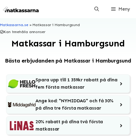
Hoppa
Meny
till
innehåll
Matkassarna.se
»
Matkassar i Hamburgsund
Kan innehålla annonser
Matkassar i Hamburgsund
Bästa erbjudanden på Matkassar i Hamburgsund
Spara upp till 1 359kr rabatt på dina
fem första matkassar
Ange kod: "NYMIDDAG" och få 30%
på dina tre första matkassar
20% rabatt på dina två första
matkassar