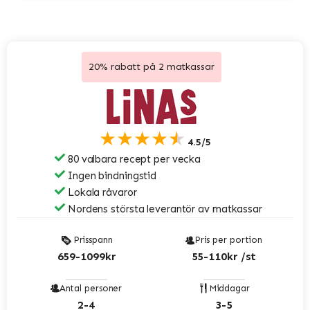
20% rabatt på 2 matkassar
★★★★★
4.5/5
80 valbara recept per vecka
Ingen bindningstid
Lokala råvaror
Nordens största leverantör av matkassar
Prisspann
Pris per portion
659-1099kr
55-110kr /st
Antal personer
Middagar
2-4
3-5