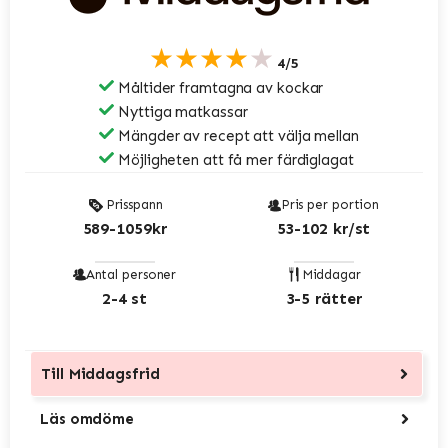
★★★★★
4/5
Måltider framtagna av kockar
Nyttiga matkassar
Mängder av recept att välja mellan
Möjligheten att få mer färdiglagat
Prisspann
Pris per portion
589-1059kr
53-102 kr/st
Antal personer
Middagar
2-4 st
3-5 rätter
Till
Middagsfrid
Läs omdöme