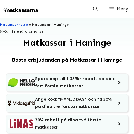
Hoppa
Meny
till
innehåll
Matkassarna.se
»
Matkassar i Haninge
Kan innehålla annonser
Matkassar i Haninge
Bästa erbjudanden på Matkassar i Haninge
Spara upp till 1 359kr rabatt på dina
fem första matkassar
Ange kod: "NYMIDDAG" och få 30%
på dina tre första matkassar
20% rabatt på dina två första
matkassar