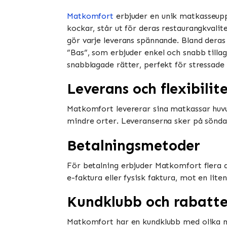
Matkomfort
erbjuder en unik matkasseupp
kockar, står ut för deras restaurangkvalit
gör varje leverans spännande. Bland deras
”Bas”, som erbjuder enkel och snabb tilla
snabblagade rätter, perfekt för stressade dag
Leverans och flexibilit
Matkomfort levererar sina matkassar huvud
mindre orter. Leveranserna sker på söndagar
Betalningsmetoder
För betalning erbjuder Matkomfort flera 
e-faktura eller fysisk faktura, mot en lite
Kundklubb och rabatte
Matkomfort har en kundklubb med olika me