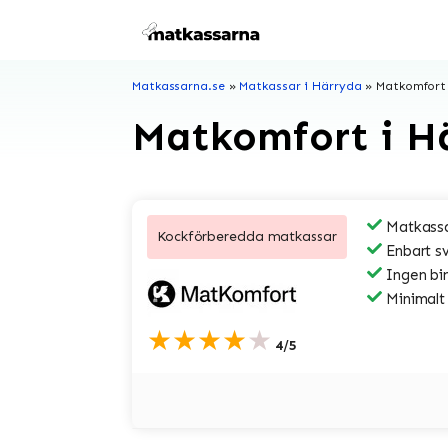
Hoppa
till
innehåll
Matkassarna.se
»
Matkassar i Härryda
»
Matkomfort
Matkomfort i H
Matkassa
Kockförberedda matkassar
Enbart s
Ingen bi
Minimalt
★★★★★
4/5