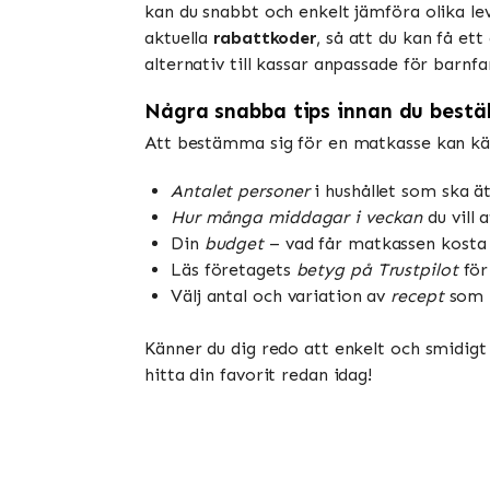
kan du snabbt och enkelt jämföra olika le
aktuella
rabattkoder
, så att du kan få et
alternativ till kassar anpassade för barn
Några snabba tips innan du bestäl
Att bestämma sig för en matkasse kan kän
Antalet personer
i hushållet som ska ä
Hur många middagar i veckan
du vill 
Din
budget
– vad får matkassen kosta 
Läs företagets
betyg på Trustpilot
för
Välj antal och variation av
recept
som p
Känner du dig redo att enkelt och smidigt
hitta din favorit redan idag!