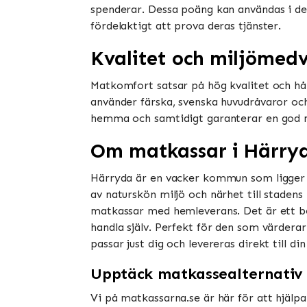
spenderar. Dessa poäng kan användas i der
fördelaktigt att prova deras tjänster​​.
Kvalitet och miljömed
Matkomfort satsar på hög kvalitet och hå
använder färska, svenska huvudråvaror oc
hemma och samtidigt garanterar en god mat
Om matkassar i Härry
Härryda är en vacker kommun som ligger i
av naturskön miljö och närhet till stadens 
matkassar med hemleverans. Det är ett be
handla själv. Perfekt för den som värdera
passar just dig och levereras direkt till di
Upptäck matkassealternativ
Vi på matkassarna.se är här för att hjälpa