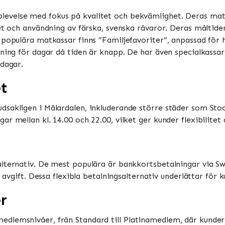
levelse med fokus på kvalitet och bekvämlighet. Deras matk
et och användning av färska, svenska råvaror. Deras måltide
 populära matkassar finns ”Familjefavoriter”, anpassad för 
gning för dagar då tiden är knapp. De har även specialkass
ar​​​​.
et
sakligen i Mälardalen, inkluderande större städer som Stock
 mellan kl. 14.00 och 22.00, vilket ger kunder flexibilitet a
alternativ. De mest populära är bankkortsbetalningar via S
n avgift. Dessa flexibla betalningsalternativ underlättar för 
r
dlemsnivåer, från Standard till Platinamedlem, där kunder