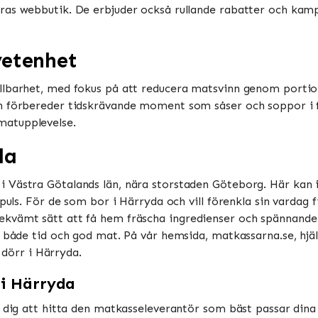
as webbutik. De erbjuder också rullande rabatter och kampa
vetenhet
llbarhet, med fokus på att reducera matsvinn genom portio
h förbereder tidskrävande moment som såser och soppor i f
upplevelse​​​​.
da
 Västra Götalands län, nära storstaden Göteborg. Här kan 
puls. För de som bor i Härryda och vill förenkla sin vardag f
kvämt sätt att få hem fräscha ingredienser och spännande
r både tid och god mat. På vår hemsida, matkassarna.se, hjä
n dörr i Härryda.
 i Härryda
 dig att hitta den matkasseleverantör som bäst passar dina 