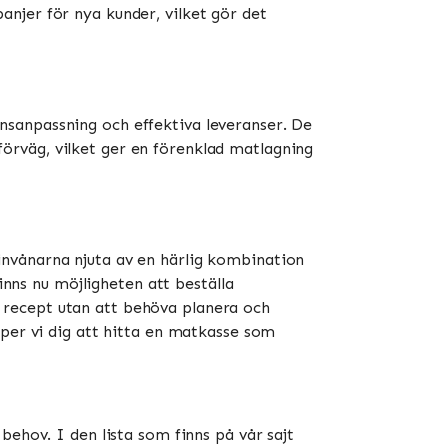
njer för nya kunder, vilket gör det
nsanpassning och effektiva leveranser. De
örväg, vilket ger en förenklad matlagning
invånarna njuta av en härlig kombination
inns nu möjligheten att beställa
 recept utan att behöva planera och
lper vi dig att hitta en matkasse som
behov. I den lista som finns på vår sajt