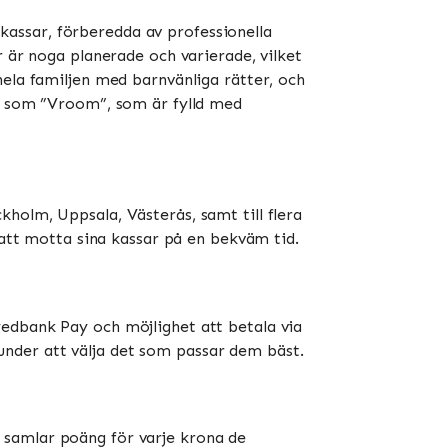
assar, förberedda av professionella
r är noga planerade och varierade, vilket
hela familjen med barnvänliga rätter, och
ar som ”Vroom”, som är fylld med
holm, Uppsala, Västerås, samt till flera
tt motta sina kassar på en bekväm tid​​​​.
wedbank Pay och möjlighet att betala via
kunder att välja det som passar dem bäst​​.
 samlar poäng för varje krona de