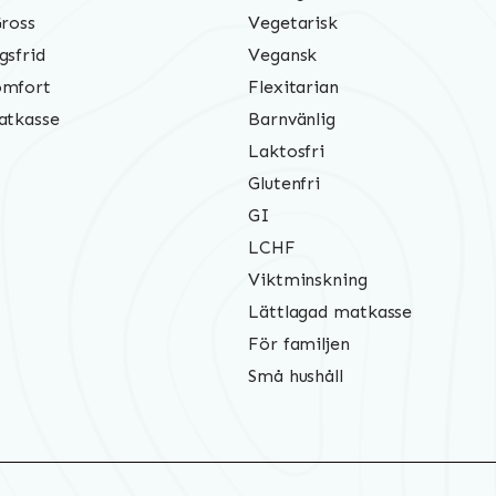
Gross
Vegetarisk
gsfrid
Vegansk
mfort
Flexitarian
atkasse
Barnvänlig
Laktosfri
Glutenfri
GI
LCHF
Viktminskning
Lättlagad matkasse
För familjen
Små hushåll