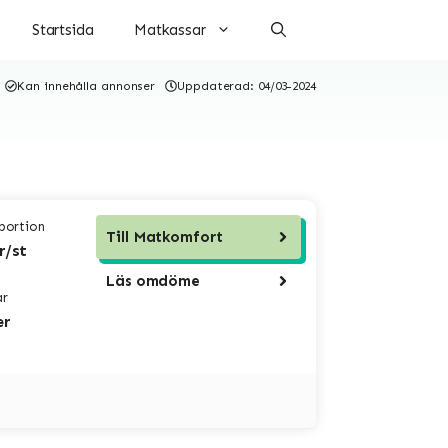
Startsida
Matkassar
Kan innehålla annonser
Uppdaterad:
04/03-2024
 portion
Till
Matkomfort
r/st
Läs omdöme
ar
er