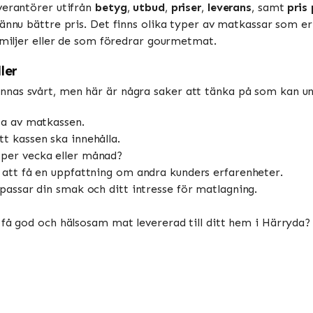
verantörer utifrån
betyg
,
utbud
,
priser
,
leverans
, samt
pris
t ännu bättre pris. Det finns olika typer av matkassar som er
familjer eller de som föredrar gourmetmat.
ler
nas svårt, men här är några saker att tänka på som kan und
ta av matkassen.
att kassen ska innehålla.
per vecka eller månad?
 att få en uppfattning om andra kunders erfarenheter.
assar din smak och ditt intresse för matlagning.
 få god och hälsosam mat levererad till ditt hem i Härryda?