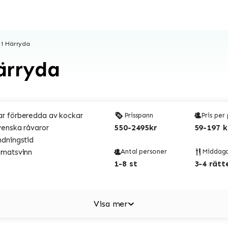
 i Härryda
ärryda
r förberedda av kockar
Prisspann
Pris per
550-2495kr
59-197 k
venska råvaror
ndningstid
 matsvinn
Antal personer
Middag
1-8 st
3-4 rätt
Visa mer