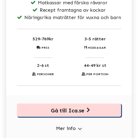
Matkassar med färska råvaror
Recept framtagna av kockar
Näringsrika maträtter för vuxna och barn
529-769kr
3-5 rätter
PRIS
MIDDAGAR
2-6 st
44-49 kr st
PERSONER
PER PORTION
Gå till Ica.se
Mer info