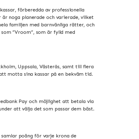
assar, förberedda av professionella
r är noga planerade och varierade, vilket
hela familjen med barnvänliga rätter, och
ar som ”Vroom”, som är fylld med
holm, Uppsala, Västerås, samt till flera
tt motta sina kassar på en bekväm tid​​​​.
wedbank Pay och möjlighet att betala via
kunder att välja det som passar dem bäst​​.
 samlar poäng för varje krona de