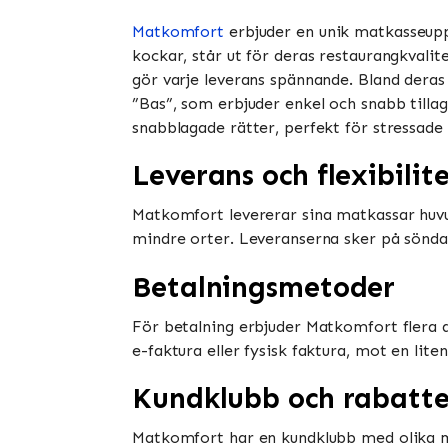
Matkomfort
erbjuder en unik matkasseupp
kockar, står ut för deras restaurangkvalit
gör varje leverans spännande. Bland deras
”Bas”, som erbjuder enkel och snabb tilla
snabblagade rätter, perfekt för stressade dag
Leverans och flexibilit
Matkomfort levererar sina matkassar huvud
mindre orter. Leveranserna sker på söndagar
Betalningsmetoder
För betalning erbjuder Matkomfort flera 
e-faktura eller fysisk faktura, mot en lite
Kundklubb och rabatte
Matkomfort har en kundklubb med olika me