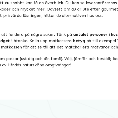
tt du snabbt kan få en överblick. Du kan se leverantörernas
ttkoder och mycket mer. Oavsett om du är ute efter gourmetm
 prisvärda lösningen, hittar du alternativen hos oss.
a att fundera på några saker. Tänk på
antalet personer i hus
udget
i åtanke. Kolla upp matkassens
betyg
på till exempel 
 matkassen för att se till att det matchar era matvanor oc
m passar just dig och din familj. Välj, jämför och beställ; l
ta av Hindås natursköna omgivningar!