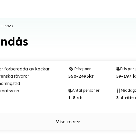
 Hindås
indås
r förberedda av kockar
Prisspann
Pris per
550-2495kr
59-197 k
venska råvaror
ndningstid
 matsvinn
Antal personer
Middag
1-8 st
3-4 rätt
Visa mer