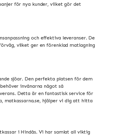
njer för nya kunder, vilket gör det
nsanpassning och effektiva leveranser. De
örväg, vilket ger en förenklad matlagning
ande sjöar. Den perfekta platsen för dem
e behöver invånarna något så
rans. Detta är en fantastisk service för
, matkassarna.se, hjälper vi dig att hitta
ssar i Hindås. Vi har samlat all viktig