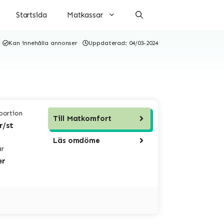
Startsida
Matkassar
Kan innehålla annonser
Uppdaterad:
04/03-2024
 portion
Till
Matkomfort
r/st
Läs omdöme
ar
er