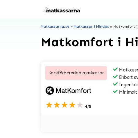
Hoppa
till
innehåll
Matkassarna.se
»
Matkassar i Hindås
»
Matkomfort i
Matkomfort i H
Matkassa
Kockförberedda matkassar
Enbart s
Ingen bi
Minimalt
★★★★★
4/5