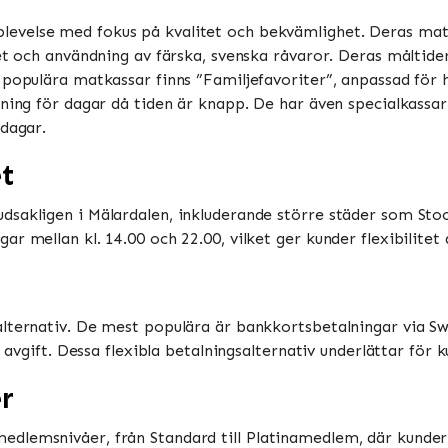
levelse med fokus på kvalitet och bekvämlighet. Deras matk
et och användning av färska, svenska råvaror. Deras måltide
 populära matkassar finns ”Familjefavoriter”, anpassad för 
gning för dagar då tiden är knapp. De har även specialkass
ar​​​​.
et
sakligen i Mälardalen, inkluderande större städer som Stock
 mellan kl. 14.00 och 22.00, vilket ger kunder flexibilitet a
alternativ. De mest populära är bankkortsbetalningar via S
n avgift. Dessa flexibla betalningsalternativ underlättar för 
r
dlemsnivåer, från Standard till Platinamedlem, där kunder