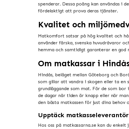
spenderar. Dessa poäng kan användas i der
fördelaktigt att prova deras tjänster​​.
Kvalitet och miljömed
Matkomfort satsar på hög kvalitet och hå
använder färska, svenska huvudråvaror oc
hemma och samtidigt garanterar en god mat
Om matkassar i Hindå
Hindås, beläget mellan Göteborg och Borås
som gillar att vandra i skogen eller ta 
grundläggande som mat. För de som bor i 
de dagar när tiden är knapp eller när man 
den bästa matkassen för just dina behov oc
Upptäck matkasseleverantör
Hos oss på matkassarna.se kan du enkelt j