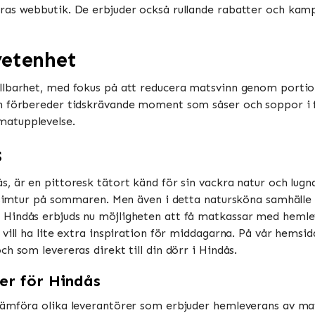
as webbutik. De erbjuder också rullande rabatter och kampa
vetenhet
llbarhet, med fokus på att reducera matsvinn genom portio
h förbereder tidskrävande moment som såser och soppor i f
upplevelse​​​​.
s
, är en pittoresk tätort känd för sin vackra natur och lugn
en simtur på sommaren. Men även i detta natursköna samhäll
Hindås erbjuds nu möjligheten att få matkassar med hemleve
vill ha lite extra inspiration för middagarna. På vår hemsida
h som levereras direkt till din dörr i Hindås.
er för Hindås
ämföra olika leverantörer som erbjuder hemleverans av matka