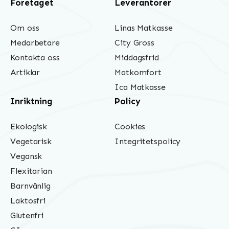
Företaget
Leverantörer
Om oss
Linas Matkasse
Medarbetare
City Gross
Kontakta oss
Middagsfrid
Artiklar
Matkomfort
Ica Matkasse
Inriktning
Policy
Ekologisk
Cookies
Vegetarisk
Integritetspolicy
Vegansk
Flexitarian
Barnvänlig
Laktosfri
Glutenfri