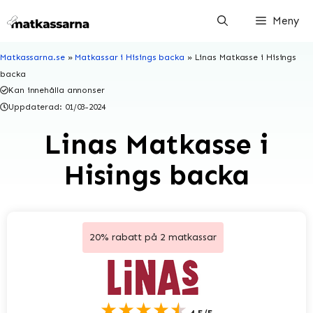
Hoppa
Meny
till
innehåll
Matkassarna.se
»
Matkassar i Hisings backa
»
Linas Matkasse i Hisings
backa
Kan innehålla annonser
Uppdaterad:
01/03-2024
Linas Matkasse i
Hisings backa
20% rabatt på 2 matkassar
★★★★★