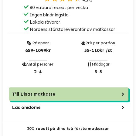
4.5/5
80 valbara recept per vecka
Ingen bindningstid
Lokala råvaror
Nordens största leverantör av matkassar
Prisspann
Pris per portion
659-1099kr
55-110kr /st
Antal personer
Middagar
2-4
3-5
Till
Linas matkasse
Läs omdöme
20% rabatt på dina två första matkassar