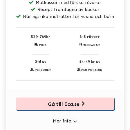
Matkassar med färska råvaror
Recept framtagna av kockar
Näringsrika maträtter för vuxna och barn
529-769kr
3-5 rätter
PRIS
MIDDAGAR
2-6 st
44-49 kr st
PERSONER
PER PORTION
Gå till Ica.se
Mer info