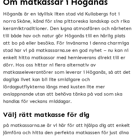
Om matkassar i Höganäs
Höganäs är en idyllisk liten stad vid Kullabergs fot i
norra Skåne, känd för sina pittoreska landskap och rika
keramiktraditioner. Den lugna atmosfären och närheten
till både hav och natur gör Höganäs till en härlig plats
att bo på eller besöka. För invånarna i denna charmiga
stad har vi på matkassarna.se en god nyhet – nu kan ni
enkelt hitta matkassar med hemleverans direkt till er
dörr. Hos oss hittar ni flera alternativ av
matkasseleverantörer som leverar i Höganäs, så att det
dagliga livet kan bli lite smidigare och
lördagsutflykterna längs med kusten lite mer
avslappnande utan att behöva tänka på vad som ska
handlas för veckans middagar.
Välj rätt matkasse för dig
på matkassarna.se är vi här för att hjälpa dig att enkelt
jämföra och hitta den perfekta matkassen för just dina