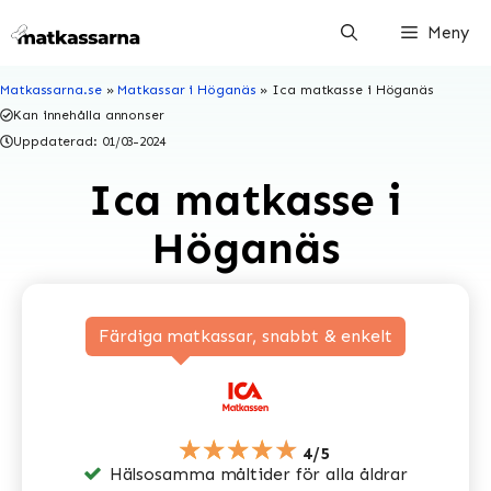
Hoppa
Meny
till
innehåll
Matkassarna.se
»
Matkassar i Höganäs
»
Ica matkasse i Höganäs
Kan innehålla annonser
Uppdaterad:
01/03-2024
Ica matkasse i
Höganäs
Färdiga matkassar, snabbt & enkelt
★★★★★
4/5
Hälsosamma måltider för alla åldrar