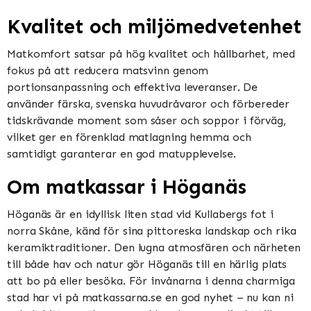
Kvalitet och miljömedvetenhet
Matkomfort satsar på hög kvalitet och hållbarhet, med
fokus på att reducera matsvinn genom
portionsanpassning och effektiva leveranser. De
använder färska, svenska huvudråvaror och förbereder
tidskrävande moment som såser och soppor i förväg,
vilket ger en förenklad matlagning hemma och
samtidigt garanterar en god matupplevelse​​​​.
Om matkassar i Höganäs
Höganäs är en idyllisk liten stad vid Kullabergs fot i
norra Skåne, känd för sina pittoreska landskap och rika
keramiktraditioner. Den lugna atmosfären och närheten
till både hav och natur gör Höganäs till en härlig plats
att bo på eller besöka. För invånarna i denna charmiga
stad har vi på matkassarna.se en god nyhet – nu kan ni