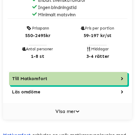
Enbart svenska råvaror
Ingen bindningstid
Minimalt matsvinn
Prisspann
Pris per portion
550-2495kr
59-197 kr/st
Antal personer
Middagar
1-8 st
3-4 rätter
Till
Matkomfort
Läs omdöme
Visa mer