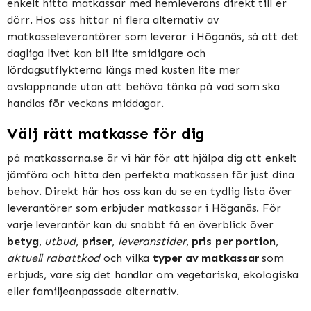
enkelt hitta matkassar med hemleverans direkt till er
dörr. Hos oss hittar ni flera alternativ av
matkasseleverantörer som leverar i Höganäs, så att det
dagliga livet kan bli lite smidigare och
lördagsutflykterna längs med kusten lite mer
avslappnande utan att behöva tänka på vad som ska
handlas för veckans middagar.
Välj rätt matkasse för dig
på matkassarna.se är vi här för att hjälpa dig att enkelt
jämföra och hitta den perfekta matkassen för just dina
behov. Direkt här hos oss kan du se en tydlig lista över
leverantörer som erbjuder matkassar i Höganäs. För
varje leverantör kan du snabbt få en överblick över
betyg
,
utbud
,
priser
,
leveranstider
,
pris per portion
,
aktuell rabattkod
och vilka
typer av matkassar
som
erbjuds, vare sig det handlar om vegetariska, ekologiska
eller familjeanpassade alternativ.