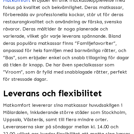
Matkomfort
erbjuder en unik matkasseupplevelse med
fokus på kvalitet och bekvämlighet. Deras matkassar,
förberedda av professionella kockar, står ut för deras
restaurangkvalitet och användning av färska, svenska
råvaror. Deras måltider är noga planerade och
varierade, vilket gör varje leverans spännande. Bland
deras populära matkassar finns ”Familjefavoriter”,
anpassad för hela familjen med barnvänliga rätter, och
”Bas”, som erbjuder enkel och snabb tillagning för dagar
då tiden är knapp. De har även specialkassar som
”Vroom”, som är fylld med snabblagade rätter, perfekt
för stressade dagar​​​​.
Leverans och flexibilitet
Matkomfort levererar sina matkassar huvudsakligen i
Mälardalen, inkluderande större städer som Stockholm,
Uppsala, Västerås, samt till flera mindre orter.
Leveranserna sker på söndagar mellan kl. 14.00 och
22.00, vilket ger kunder flexibilitet att motta sina kassar