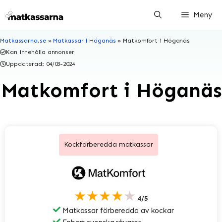
Hoppa
Meny
till
innehåll
Matkassarna.se
»
Matkassar i Höganäs
»
Matkomfort i Höganäs
Kan innehålla annonser
Uppdaterad:
04/03-2024
Matkomfort i Höganäs
Kockförberedda matkassar
★★★★★
4/5
Matkassar förberedda av kockar