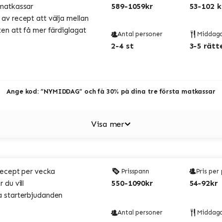
589-1059kr
53-102 k
matkassar
v recept att välja mellan
en att få mer färdiglagat
Antal personer
Middag
2-4 st
3-5 rätt
Ange kod: ”NYMIDDAG” och få 30% på dina tre första matkassar
Visa mer
recept per vecka
Prisspann
Pris per
550-1090kr
54-92kr
 du vill
 starterbjudanden
Antal personer
Middag