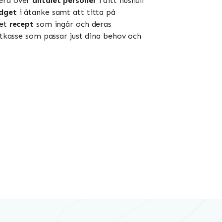
dera över
antalet personer
i ditt hushåll
dget
i åtanke samt att titta på
let
recept
som ingår och deras
matkasse som passar just dina behov och