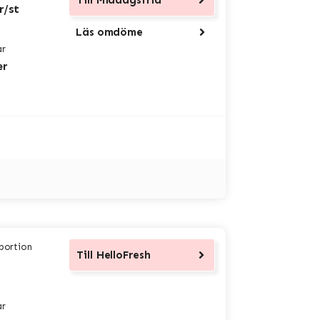
Till
Middagsfrid
r/st
Läs omdöme
ar
er
 portion
Till
HelloFresh
ar