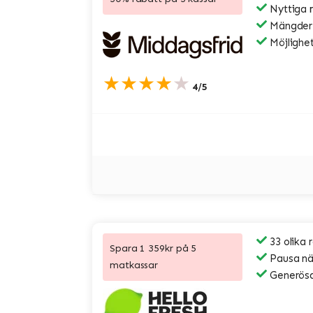
Nyttiga 
Mängder a
Möjlighet
★★★★★
4/5
33 olika 
Spara 1 359kr på 5
Pausa när
matkassar
Generösa