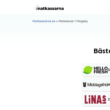
Hoppa
till
innehåll
Matkassarna.se
»
Matkassar i Högsby
Bäst
S
A
2