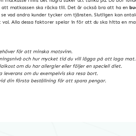
en matkasse finns det några saker att tänka på. Du bör fun
l att matkassen ska räcka till. Det är också bra att ha en
bu
 se vad andra kunder tycker om tjänsten. Slutligen kan anta
val. Alla dessa faktorer spelar in för att du ska hitta en 
ehöver för att minska matsvinn.
ingsnivå och hur mycket tid du vill lägga på att laga mat.
kost om du har allergier eller följer en speciell diet.
a leverans om du exempelvis ska resa bort.
d din första beställning för att spara pengar.