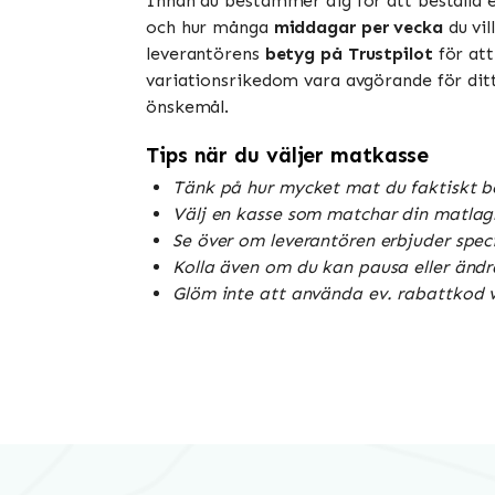
Innan du bestämmer dig för att beställa 
och hur många
middagar per vecka
du vil
leverantörens
betyg på Trustpilot
för att
variationsrikedom vara avgörande för ditt 
önskemål.
Tips när du väljer matkasse
Tänk på hur mycket mat du faktiskt b
Välj en kasse som matchar din matlagn
Se över om leverantören erbjuder special
Kolla även om du kan pausa eller ändr
Glöm inte att använda ev. rabattkod vi