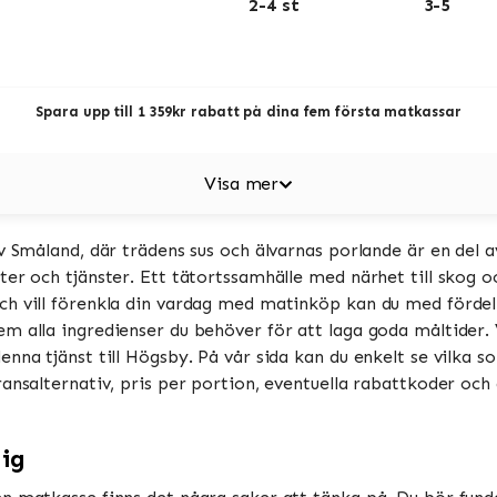
2-4 st
3-5
Spara upp till 1 359kr rabatt på dina fem första matkassar
Visa mer
v Småland, där trädens sus och älvarnas porlande är en del 
ter och tjänster. Ett tätortssamhälle med närhet till skog
ch vill förenkla din vardag med matinköp kan du med förde
m alla ingredienser du behöver för att laga goda måltider. 
na tjänst till Högsby. På vår sida kan du enkelt se vilka som
ransalternativ, pris per portion, eventuella rabattkoder oc
dig