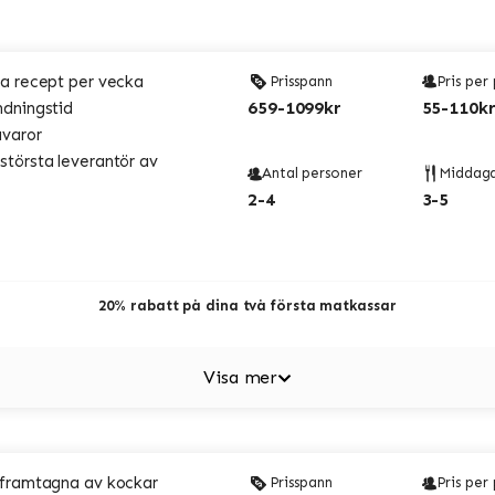
a recept per vecka
Prisspann
Pris per
659-1099kr
55-110kr
ndningstid
åvaror
törsta leverantör av
Antal personer
Middag
2-4
3-5
20% rabatt på dina två första matkassar
Visa mer
 framtagna av kockar
Prisspann
Pris per