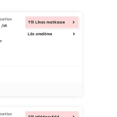
 portion
Till
Linas matkasse
 /st
Läs omdöme
ar
 portion