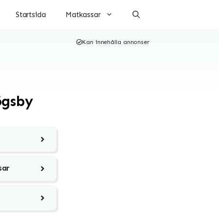
Startsida
Matkassar
Kan innehålla annonser
ögsby
sar