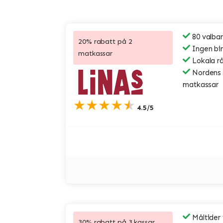
80 valbar
20% rabatt på 2
Ingen bi
matkassar
Lokala r
Nordens s
matkassar
★★★★★
4.5/5
Måltider
30% rabatt på 3 kassar