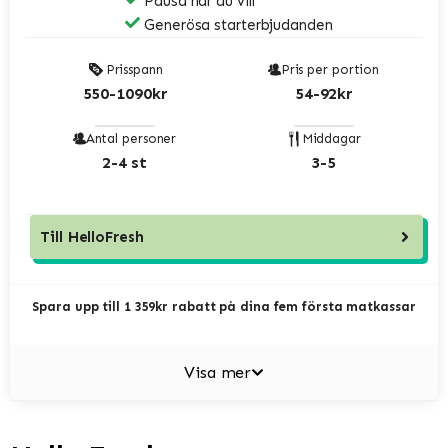
Pausa när du vill
Generösa starterbjudanden
Prisspann
Pris per portion
550-1090kr
54-92kr
Antal personer
Middagar
2-4 st
3-5
Till
HelloFresh
Spara upp till 1 359kr rabatt på dina fem första matkassar
Visa mer