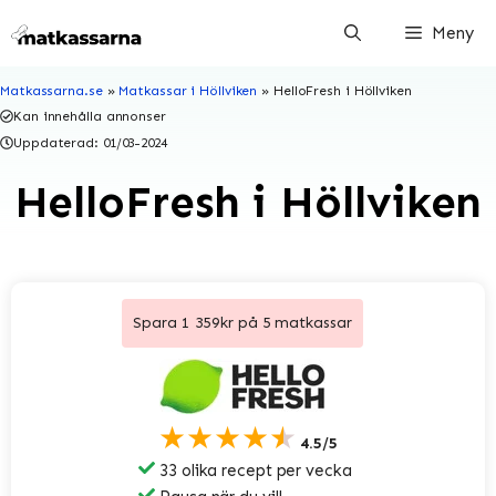
Hoppa
Meny
till
innehåll
Matkassarna.se
»
Matkassar i Höllviken
»
HelloFresh i Höllviken
Kan innehålla annonser
Uppdaterad:
01/03-2024
HelloFresh i Höllviken
Spara 1 359kr på 5 matkassar
★★★★★
4.5/5
33 olika recept per vecka