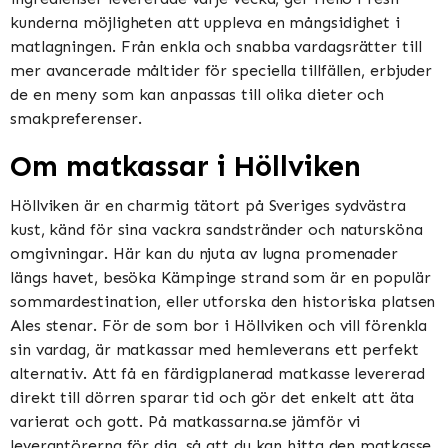
kunderna möjligheten att uppleva en mångsidighet i
matlagningen. Från enkla och snabba vardagsrätter till
mer avancerade måltider för speciella tillfällen, erbjuder
de en meny som kan anpassas till olika dieter och
smakpreferenser.
Om matkassar i Höllviken
Höllviken är en charmig tätort på Sveriges sydvästra
kust, känd för sina vackra sandstränder och natursköna
omgivningar. Här kan du njuta av lugna promenader
längs havet, besöka Kämpinge strand som är en populär
sommardestination, eller utforska den historiska platsen
Ales stenar. För de som bor i Höllviken och vill förenkla
sin vardag, är matkassar med hemleverans ett perfekt
alternativ. Att få en färdigplanerad matkasse levererad
direkt till dörren sparar tid och gör det enkelt att äta
varierat och gott. På matkassarna.se jämför vi
leverantörerna för dig, så att du kan hitta den matkasse