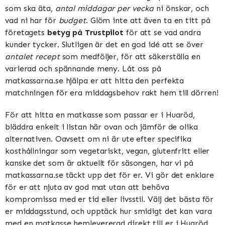
som ska äta,
antal middagar per vecka
ni önskar, och
vad ni har för
budget
. Glöm inte att även ta en titt på
företagets
betyg på Trustpilot
för att se vad andra
kunder tycker. Slutligen är det en god idé att se över
antalet recept
som medföljer, för att säkerställa en
varierad och spännande meny. Låt oss på
matkassarna.se hjälpa er att hitta den perfekta
matchningen för era middagsbehov rakt hem till dörren!
För att hitta en matkasse som passar er i Huaröd,
bläddra enkelt i listan här ovan och jämför de olika
alternativen. Oavsett om ni är ute efter specifika
kosthållningar som vegetariskt, vegan, glutenfritt eller
kanske det som är aktuellt för säsongen, har vi på
matkassarna.se täckt upp det för er. Vi gör det enklare
för er att njuta av god mat utan att behöva
kompromissa med er tid eller livsstil. Välj det bästa för
er middagsstund, och upptäck hur smidigt det kan vara
med en matkasse hemlevererad direkt till er i Huaröd.