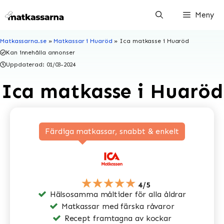
Hoppa
Meny
till
innehåll
Matkassarna.se
»
Matkassar i Huaröd
»
Ica matkasse i Huaröd
Kan innehålla annonser
Uppdaterad:
01/03-2024
Ica matkasse i Huaröd
Färdiga matkassar, snabbt & enkelt
★★★★★
4/5
Hälsosamma måltider för alla åldrar
Matkassar med färska råvaror
Recept framtagna av kockar