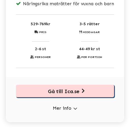
Näringsrika maträtter för vuxna och barn
529-769kr
3-5 rätter
PRIS
MIDDAGAR
2-6 st
44-49 kr st
PERSONER
PER PORTION
Gå till Ica.se
Mer info