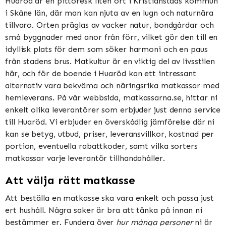
Huaröd är en pittoresk liten ort i Kristianstads kommun
i Skåne län, där man kan njuta av en lugn och naturnära
tillvaro. Orten präglas av vacker natur, bondgårdar och
små byggnader med anor från förr, vilket gör den till en
idyllisk plats för dem som söker harmoni och en paus
från stadens brus. Matkultur är en viktig del av livsstilen
här, och för de boende i Huaröd kan ett intressant
alternativ vara bekväma och näringsrika matkassar med
hemleverans. På vår webbsida, matkassarna.se, hittar ni
enkelt olika leverantörer som erbjuder just denna service
till Huaröd. Vi erbjuder en överskådlig jämförelse där ni
kan se betyg, utbud, priser, leveransvillkor, kostnad per
portion, eventuella rabattkoder, samt vilka sorters
matkassar varje leverantör tillhandahåller.
Att välja rätt matkasse
Att beställa en matkasse ska vara enkelt och passa just
ert hushåll. Några saker är bra att tänka på innan ni
bestämmer er. Fundera över
hur många personer
ni är