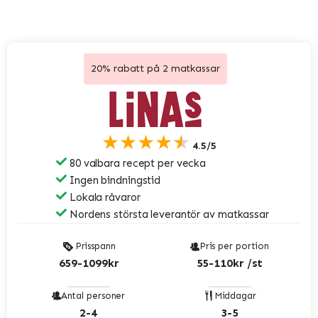
20% rabatt på 2 matkassar
★★★★★
4.5/5
80 valbara recept per vecka
Ingen bindningstid
Lokala råvaror
Nordens största leverantör av matkassar
Prisspann
Pris per portion
659-1099kr
55-110kr /st
Antal personer
Middagar
2-4
3-5