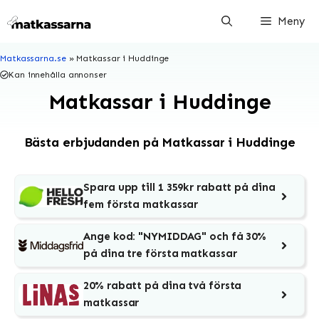
Hoppa
Meny
till
innehåll
Matkassarna.se
»
Matkassar i Huddinge
Kan innehålla annonser
Matkassar i Huddinge
Bästa erbjudanden på Matkassar i Huddinge
Spara upp till 1 359kr rabatt på dina
fem första matkassar
Ange kod: "NYMIDDAG" och få 30%
på dina tre första matkassar
20% rabatt på dina två första
matkassar