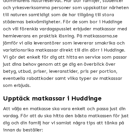
Gömmarens naturreservat. Här bor familjer, studenter
och yrkesverksamma personer som uppskattar närheten
till naturen samtidigt som de har tillgång till stora
städernas bekvämligheter. För de som bor i Huddinge
och vill förenkla vardagspusslet erbjuder matkassar med
hemleverans en praktisk lösning. På matkassarna.se
jämför vi alla leverantörer som levererar smakrika och
variationsrika matkassar direkt till din dörr i Huddinge.
Vi gör det enkelt för dig att hitta en service som passar
just dina behov genom att ge dig en överblick över
betyg, utbud, priser, leveranstider, pris per portion,
eventuella rabattkoder samt vilka typer av matkassar
som erbjuds.
Upptäck matkassar i Huddinge
Att välja en matkasse ska vara enkelt och passa just din
vardag. För att du ska hitta den bästa matkassen för just
dig och din familj har vi samlat några tips att tänka på
innan du beställer: