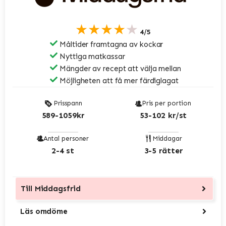
★★★★★
4/5
Måltider framtagna av kockar
Nyttiga matkassar
Mängder av recept att välja mellan
Möjligheten att få mer färdiglagat
Prisspann
Pris per portion
589-1059kr
53-102 kr/st
Antal personer
Middagar
2-4 st
3-5 rätter
Till
Middagsfrid
Läs omdöme