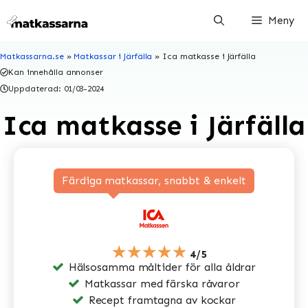
Hoppa
Meny
till
innehåll
Matkassarna.se
»
Matkassar i Järfälla
»
Ica matkasse i Järfälla
Kan innehålla annonser
Uppdaterad:
01/03-2024
Ica matkasse i Järfälla
Färdiga matkassar, snabbt & enkelt
★★★★★
4/5
Hälsosamma måltider för alla åldrar
Matkassar med färska råvaror
Recept framtagna av kockar