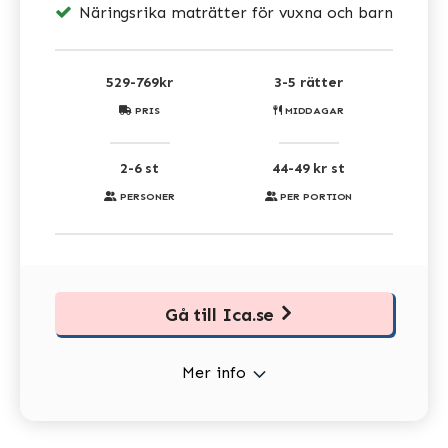
Näringsrika maträtter för vuxna och barn
529-769kr
3-5 rätter
PRIS
MIDDAGAR
2-6 st
44-49 kr st
PERSONER
PER PORTION
Gå till Ica.se
Mer info