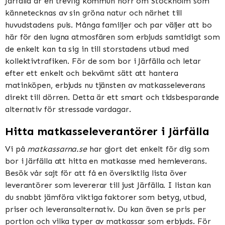
Järfälla är en trevlig kommun norr om Stockholm som
kännetecknas av sin gröna natur och närhet till
huvudstadens puls. Många familjer och par väljer att bo
här för den lugna atmosfären som erbjuds samtidigt som
de enkelt kan ta sig in till storstadens utbud med
kollektivtrafiken. För de som bor i Järfälla och letar
efter ett enkelt och bekvämt sätt att hantera
matinköpen, erbjuds nu tjänsten av matkasseleverans
direkt till dörren. Detta är ett smart och tidsbesparande
alternativ för stressade vardagar.
Hitta matkasseleverantörer i Järfälla
Vi på
matkassarna.se
har gjort det enkelt för dig som
bor i Järfälla att hitta en matkasse med hemleverans.
Besök vår sajt för att få en översiktlig lista över
leverantörer som levererar till just Järfälla. I listan kan
du snabbt jämföra viktiga faktorer som betyg, utbud,
priser och leveransalternativ. Du kan även se pris per
portion och vilka typer av matkassar som erbjuds. För