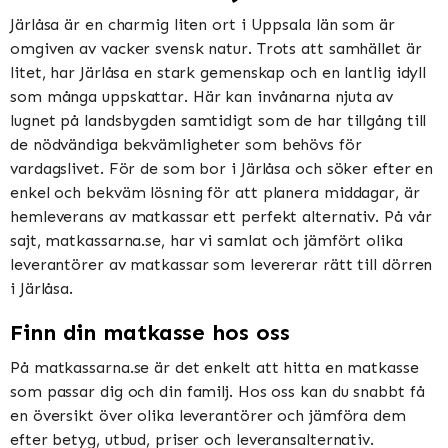
Järlåsa är en charmig liten ort i Uppsala län som är
omgiven av vacker svensk natur. Trots att samhället är
litet, har Järlåsa en stark gemenskap och en lantlig idyll
som många uppskattar. Här kan invånarna njuta av
lugnet på landsbygden samtidigt som de har tillgång till
de nödvändiga bekvämligheter som behövs för
vardagslivet. För de som bor i Järlåsa och söker efter en
enkel och bekväm lösning för att planera middagar, är
hemleverans av matkassar ett perfekt alternativ. På vår
sajt, matkassarna.se, har vi samlat och jämfört olika
leverantörer av matkassar som levererar rätt till dörren
i Järlåsa.
Finn din matkasse hos oss
På matkassarna.se är det enkelt att hitta en matkasse
som passar dig och din familj. Hos oss kan du snabbt få
en översikt över olika leverantörer och jämföra dem
efter betyg, utbud, priser och leveransalternativ.