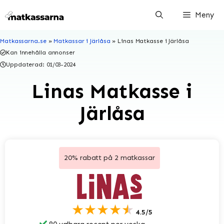
Hoppa
Meny
till
innehåll
Matkassarna.se
»
Matkassar i Järlåsa
»
Linas Matkasse i Järlåsa
Kan innehålla annonser
Uppdaterad:
01/03-2024
Linas Matkasse i
Järlåsa
20% rabatt på 2 matkassar
★★★★★
4.5/5