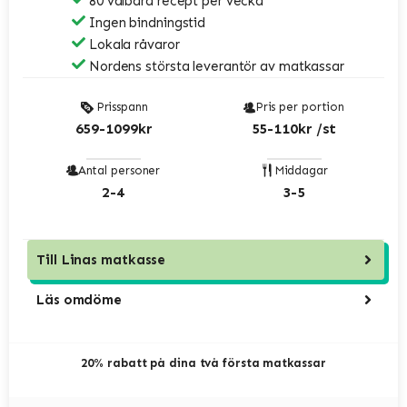
80 valbara recept per vecka
Ingen bindningstid
Lokala råvaror
Nordens största leverantör av matkassar
Prisspann
Pris per portion
659-1099kr
55-110kr /st
Antal personer
Middagar
2-4
3-5
Till
Linas matkasse
Läs omdöme
20% rabatt på dina två första matkassar