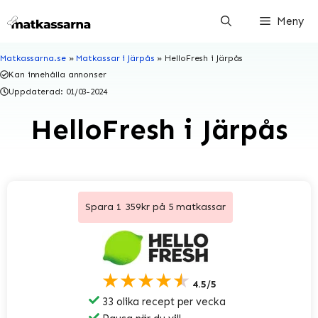
Hoppa
Meny
till
innehåll
Matkassarna.se
»
Matkassar i Järpås
»
HelloFresh i Järpås
Kan innehålla annonser
Uppdaterad:
01/03-2024
HelloFresh i Järpås
Spara 1 359kr på 5 matkassar
★★★★★
4.5/5
33 olika recept per vecka