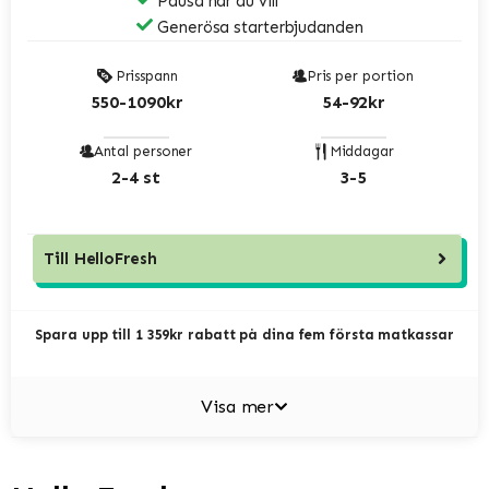
Pausa när du vill
Generösa starterbjudanden
Prisspann
Pris per portion
550-1090kr
54-92kr
Antal personer
Middagar
2-4 st
3-5
Till
HelloFresh
Spara upp till 1 359kr rabatt på dina fem första matkassar
Visa mer