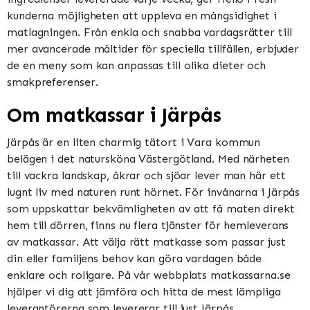
kunderna möjligheten att uppleva en mångsidighet i
matlagningen. Från enkla och snabba vardagsrätter till
mer avancerade måltider för speciella tillfällen, erbjuder
de en meny som kan anpassas till olika dieter och
smakpreferenser.
Om matkassar i Järpås
Järpås är en liten charmig tätort i Vara kommun
belägen i det natursköna Västergötland. Med närheten
till vackra landskap, åkrar och sjöar lever man här ett
lugnt liv med naturen runt hörnet. För invånarna i Järpås
som uppskattar bekvämligheten av att få maten direkt
hem till dörren, finns nu flera tjänster för hemleverans
av matkassar. Att välja rätt matkasse som passar just
din eller familjens behov kan göra vardagen både
enklare och roligare. På vår webbplats matkassarna.se
hjälper vi dig att jämföra och hitta de mest lämpliga
leverantörerna som levererar till just Järpås.