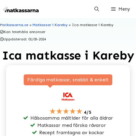
Hoppa
Meny
till
innehåll
Matkassarna.se
»
Matkassar i Kareby
»
Ica matkasse i Kareby
Kan innehålla annonser
Uppdaterad:
01/03-2024
Ica matkasse i Kareby
Färdiga matkassar, snabbt & enkelt
★★★★★
4/5
Hälsosamma måltider för alla åldrar
Matkassar med färska råvaror
Recept framtagna av kockar