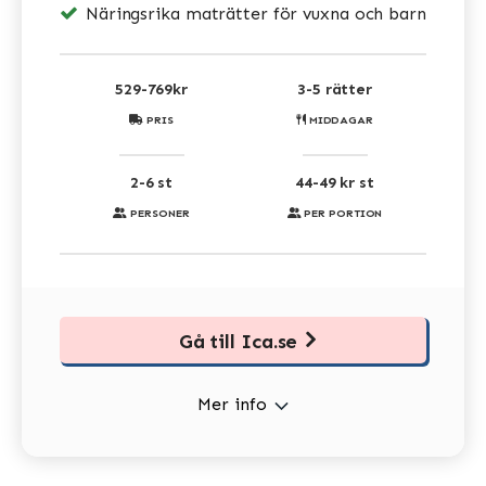
Näringsrika maträtter för vuxna och barn
529-769kr
3-5 rätter
PRIS
MIDDAGAR
2-6 st
44-49 kr st
PERSONER
PER PORTION
Gå till Ica.se
Mer info