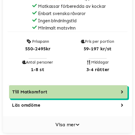
Matkassar förberedda av kockar
Enbart svenska råvaror
Ingen bindningstid
Minimalt matsvinn
Prisspann
Pris per portion
550-2495kr
59-197 kr/st
Antal personer
Middagar
1-8 st
3-4 rätter
Till
Matkomfort
Läs omdöme
Visa mer