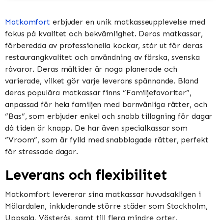
Matkomfort
erbjuder en unik matkasseupplevelse med
fokus på kvalitet och bekvämlighet. Deras matkassar,
förberedda av professionella kockar, står ut för deras
restaurangkvalitet och användning av färska, svenska
råvaror. Deras måltider är noga planerade och
varierade, vilket gör varje leverans spännande. Bland
deras populära matkassar finns ”Familjefavoriter”,
anpassad för hela familjen med barnvänliga rätter, och
”Bas”, som erbjuder enkel och snabb tillagning för dagar
då tiden är knapp. De har även specialkassar som
”Vroom”, som är fylld med snabblagade rätter, perfekt
för stressade dagar​​​​.
Leverans och flexibilitet
Matkomfort levererar sina matkassar huvudsakligen i
Mälardalen, inkluderande större städer som Stockholm,
Uppsala, Västerås, samt till flera mindre orter.