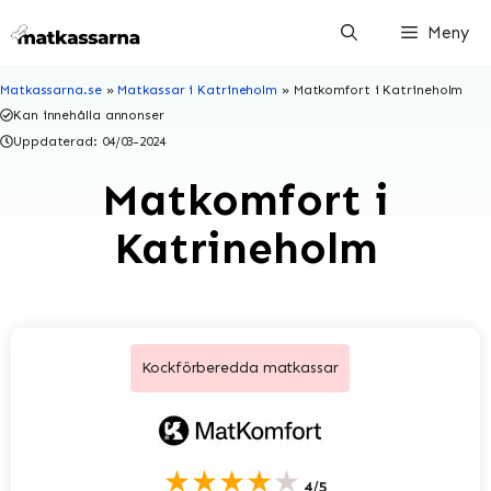
Hoppa
Meny
till
innehåll
Matkassarna.se
»
Matkassar i Katrineholm
»
Matkomfort i Katrineholm
Kan innehålla annonser
Uppdaterad:
04/03-2024
Matkomfort i
Katrineholm
Kockförberedda matkassar
★★★★★
4/5