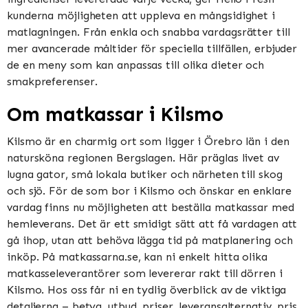
kunderna möjligheten att uppleva en mångsidighet i
matlagningen. Från enkla och snabba vardagsrätter till
mer avancerade måltider för speciella tillfällen, erbjuder
de en meny som kan anpassas till olika dieter och
smakpreferenser.
Om matkassar i Kilsmo
Kilsmo är en charmig ort som ligger i Örebro län i den
natursköna regionen Bergslagen. Här präglas livet av
lugna gator, små lokala butiker och närheten till skog
och sjö. För de som bor i Kilsmo och önskar en enklare
vardag finns nu möjligheten att beställa matkassar med
hemleverans. Det är ett smidigt sätt att få vardagen att
gå ihop, utan att behöva lägga tid på matplanering och
inköp. På matkassarna.se, kan ni enkelt hitta olika
matkasseleverantörer som levererar rakt till dörren i
Kilsmo. Hos oss får ni en tydlig överblick av de viktiga
detaljerna – betyg, utbud, priser, leveransalternativ, pris