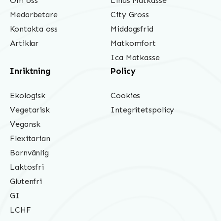
Om oss
Linas Matkasse
Medarbetare
City Gross
Kontakta oss
Middagsfrid
Artiklar
Matkomfort
Ica Matkasse
Inriktning
Policy
Ekologisk
Cookies
Vegetarisk
Integritetspolicy
Vegansk
Flexitarian
Barnvänlig
Laktosfri
Glutenfri
GI
LCHF