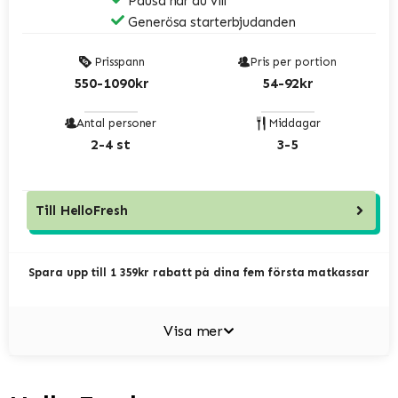
Pausa när du vill
Generösa starterbjudanden
Prisspann
Pris per portion
550-1090kr
54-92kr
Antal personer
Middagar
2-4 st
3-5
Till
HelloFresh
Spara upp till 1 359kr rabatt på dina fem första matkassar
Visa mer