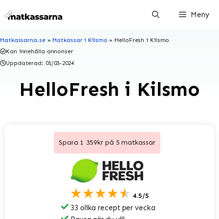
Hoppa
Meny
till
innehåll
Matkassarna.se
»
Matkassar i Kilsmo
»
HelloFresh i Kilsmo
Kan innehålla annonser
Uppdaterad:
01/03-2024
HelloFresh i Kilsmo
Spara 1 359kr på 5 matkassar
★★★★★
4.5/5
33 olika recept per vecka