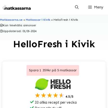
Hoppa
Meny
till
innehåll
Matkassarna.se
»
Matkassar i Kivik
»
HelloFresh i Kivik
Kan innehålla annonser
Uppdaterad:
01/03-2024
HelloFresh i Kivik
Spara 1 359kr på 5 matkassar
★★★★★
4.5/5
33 olika recept per vecka