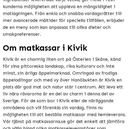
kunderna möjligheten att uppleva en mångsidighet i
matlagningen. Från enkla och snabba vardagsrätter till
mer avancerade måltider för speciella tillfällen, erbjuder
de en meny som kan anpassas till olika dieter och
smakpreferenser.
Om matkassar i Kivik
Kivik är en charmig liten ort på Österlen i Skåne, känd
för sina pittoreska landskap, rika kulturarv och inte
minst, sin årliga äppelmarknad. Omringad av frodiga
äppelodlingar och med vy över Hanöbukten är Kivik en
plats där god mat och natur står i centrum. Att leva ett
liv nära råvarorna är en del av charm i denna del av
Sverige. För de som bor i Kivik eller de närliggande
områdena och vill förenkla sin vardag, finns nu
möjligheten till att beställa matkassar med hemleverans.
Vår tjänst på matkassarna.se gör det enkelt att jämföra
och välja bland olika matkasseleverantörer som