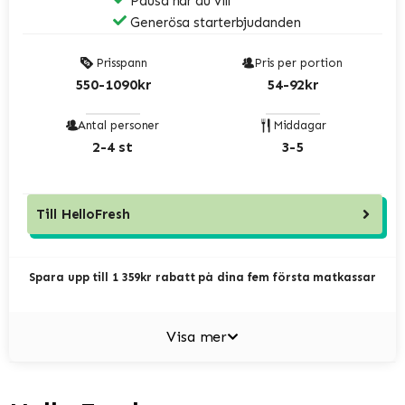
Pausa när du vill
Generösa starterbjudanden
Prisspann
Pris per portion
550-1090kr
54-92kr
Antal personer
Middagar
2-4 st
3-5
Till
HelloFresh
Spara upp till 1 359kr rabatt på dina fem första matkassar
Visa mer